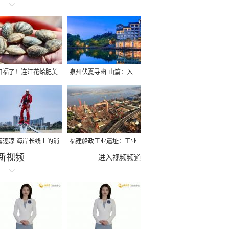
口福了！连江花蛤肥美
泉州伏夏寻幽·山篇：入
市
山觅凉 山林间的23℃避暑
秘境
海逐凉 海岸长线上的消
福建船政工业遗址：工业
新视频
时光
遗存焕发文旅新动能
进入视频频道