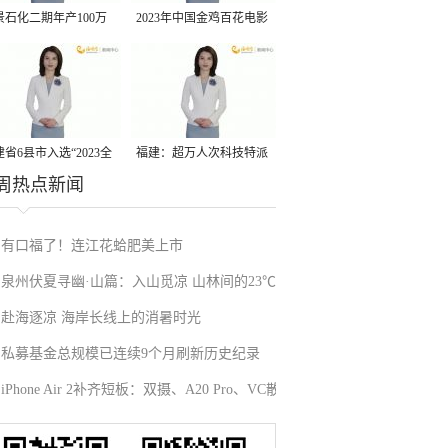
景石化二期年产100万
2023年中国金鸡百花电影
丙烷脱氢项目建成中交
节有福电影巡展31日启动
省6县市入选“2023全
福建：超万人次科技特派
周热点新闻
县域发展潜力百强县”
员一线开展服务
有口福了！连江花蛤肥美上市
泉州伏夏寻幽·山篇：入山觅凉 山林间的23℃避
赴海逐凉 海岸长线上的消暑时光
暑秘境
私募基金总规模已连续9个月刷新历史纪录
iPhone Air 2补齐短板：双摄、A20 Pro、VC散
热