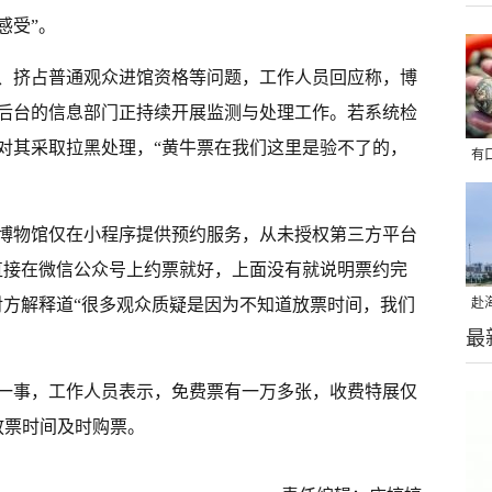
感受”。
、挤占普通观众进馆资格等问题，工作人员回应称，博
后台的信息部门正持续开展监测与处理工作。若系统检
对其采取拉黑处理，“黄牛票在我们这里是验不了的，
有
。
上
博物馆仅在小程序提供预约服务，从未授权第三方平台
直接在微信公众号上约票就好，上面没有就说明票约完
对方解释道“很多观众质疑是因为不知道放票时间，我们
赴
最
暑
一事，工作人员表示，免费票有一万多张，收费特展仅
放票时间及时购票。