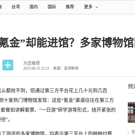
南
台湾
国内
国际
推荐
更多
氪金”却能进馆？多家博物馆
为您推荐
2025-08-25 22:23
来源：澎湃新闻
频
怎么都抢不到，但通过第三方平台花上几十元到几百
测十家热门博物馆发现：这些“氪金”渠道往往在第三方
费套餐如讲解套票、“一日游”研学游等形式，绕开紧张的
径”。
采访了测评的多家博物馆，均表示第三平台上的种种付费