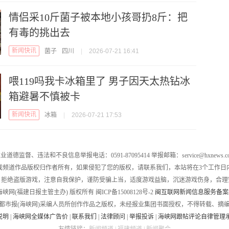
情侣采10斤菌子被本地小孩哥扔8斤：把
有毒的挑出去
新闻快讯
菌子
四川
|
2026-07-21 16:41
喂119吗我卡冰箱里了 男子因天太热钻冰
箱避暑不慎被卡
新闻快讯
冰箱
|
2026-07-21 17:53
业道德监督、违法和不良信息举报电话：0591-87095414 举报邮箱：service@hxnews.c
戏频道作品版权归作者所有，如果侵犯了您的版权，请联系我们，本站将在3个工作日
，拒绝盗版游戏，注意自我保护，谨防受骗上当，适度游戏益脑，沉迷游戏伤身，合理
016 海峡网(福建日报主管主办) 版权所有 闽ICP备15008128号-2
闽互联网新闻信息服务备案编号
都市报(海峡网)采编人员所创作作品之版权，未经报业集团书面授权，不得转载、摘
说明
|
海峡网全媒体广告价
|
联系我们
|
法律顾问
|
举报投诉
|
海峡网跟帖评论自律管理