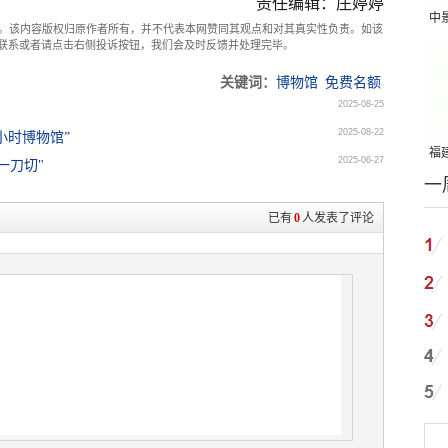
责任编辑：庄婷婷
中
。该内容版权归原作者所有，并不代表本网赞同其观点和对其真实性负责。如该
com联系或者请点击右侧投诉按钮，我们会及时反馈并处理完毕。
吨
关键词：
博物馆
免费名额
2025-08-25
2025-08-22
小时博物馆”
福建
2025-06-27
一刀切"
一
国
已有
0
人发表了评论