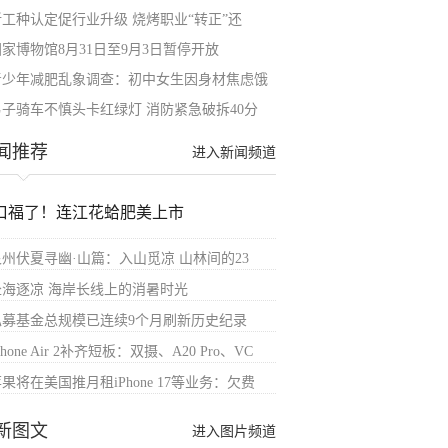
新工种认定促行业升级 烧烤职业“转正”还
国家博物馆8月31日至9月3日暂停开放
青少年减肥乱象调查：初中女生因身材焦虑饿
男子骑车不慎头卡红绿灯 消防紧急破拆40分
闻推荐
进入新闻频道
口福了！连江花蛤肥美上市
泉州伏夏寻幽·山篇：入山觅凉 山林间的23
赴海逐凉 海岸长线上的消暑时光
私募基金总规模已连续9个月刷新历史纪录
Phone Air 2补齐短板：双摄、A20 Pro、VC
果将在美国推月租iPhone 17等业务：欠费
新图文
进入图片频道