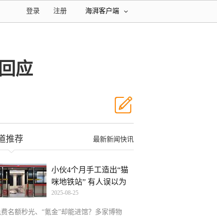
登录
注册
海湃客户端
回应
道推荐
最新新闻快讯
小伙4个月手工造出“猫
咪地铁站” 有人误以为
2025-08-25
免费名额秒光、“氪金”却能进馆？多家博物