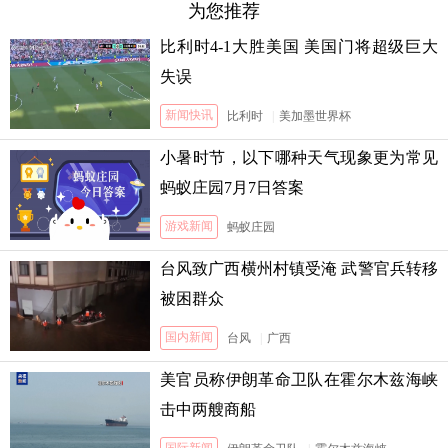
为您推荐
比利时4-1大胜美国 美国门将超级巨大
失误
新闻快讯
比利时
|
美加墨世界杯
小暑时节，以下哪种天气现象更为常见
蚂蚁庄园7月7日答案
游戏新闻
蚂蚁庄园
台风致广西横州村镇受淹 武警官兵转移
被困群众
国内新闻
台风
|
广西
美官员称伊朗革命卫队在霍尔木兹海峡
击中两艘商船