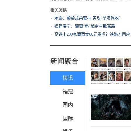
相关阅读
永泰：葡萄蔬菜套种 实现“旱涝保收”
福建寿宁：葡萄“串”起乡村致富路
高铁上200克葡萄卖60元贵吗？铁路方回应
新闻聚合
快讯
福建
国内
国际