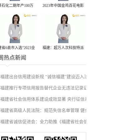
景石化二期年产100万
2023年中国金鸡百花电影
丙烷脱氢项目建成中交
节有福电影巡展31日启动
省6县市入选“2023全
福建：超万人次科技特派
周热点新闻
县域发展潜力百强县”
员一线开展服务
福建出台信用建设新规 “诚信福建”建设迈入法
福建推行专项信用报告替代企业无违法记录证
治化新阶段
福建省社会信用体系建设成效显著 央行征信系
明改革成效显著
福建省高级人民法院：规范失信名单管理 健全
统赋能实体经济
福建省诚信促进会：全力助推《福建省社会信
信用修复机制
用条例》落地见效