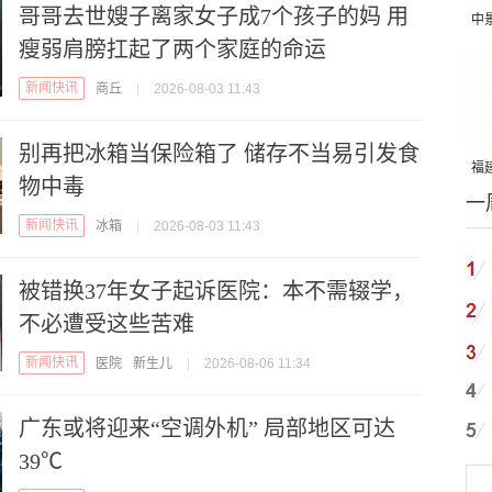
哥哥去世嫂子离家女子成7个孩子的妈 用
中
瘦弱肩膀扛起了两个家庭的命运
吨
新闻快讯
商丘
|
2026-08-03 11:43
别再把冰箱当保险箱了 储存不当易引发食
福建
物中毒
一
国
新闻快讯
冰箱
|
2026-08-03 11:43
被错换37年女子起诉医院：本不需辍学，
不必遭受这些苦难
新闻快讯
医院
新生儿
|
2026-08-06 11:34
广东或将迎来“空调外机” 局部地区可达
39℃