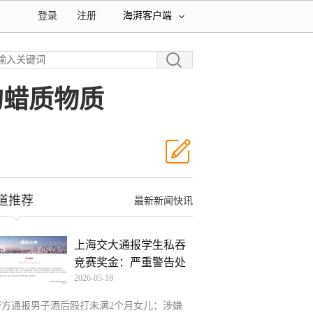
登录
注册
海湃客户端
的蜡质物质
道推荐
最新新闻快讯
上海交大通报学生私吞
竞赛奖金：严重警告处
2026-05-18
分
警方通报男子酒后殴打未满2个月女儿：涉嫌