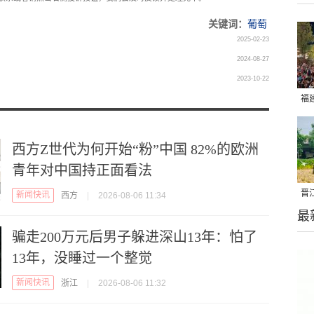
关键词：
葡萄
2025-02-23
2024-08-27
2023-10-22
福
亮
西方Z世代为何开始“粉”中国 82%的欧洲
青年对中国持正面看法
晋
新闻快讯
西方
|
2026-08-06 11:34
最
千
骗走200万元后男子躲进深山13年：怕了
13年，没睡过一个整觉
新闻快讯
浙江
|
2026-08-06 11:32