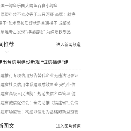
美国一鳄鱼乐园大鳄鱼吞食小鳄鱼
加厚塑料袋不去皮等于32只河虾 商家：就挣
“梯子”艺术品被质疑就是普通梯子 成都美
三星堆考古发现“神秘器物” 为纯陨铁制品
闻推荐
进入新闻频道
建出台信用建设新规 “诚信福建”建
福建推行专项信用报告替代企业无违法记录证
福建省社会信用体系建设成效显著 央行征信
福建省高级人民法院：规范失信名单管理 健
福建省诚信促进会：全力助推《福建省社会信
福建市场监管：构建以信用为基础的新型监管
新图文
进入图片频道