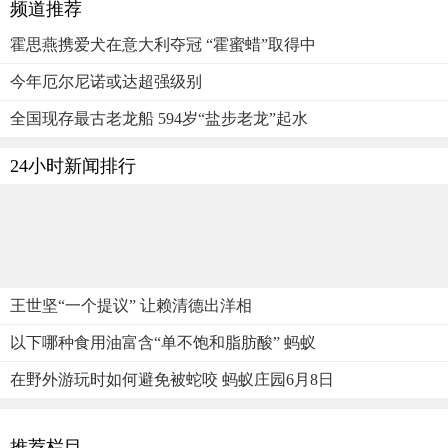
频道推荐
霍思燕携爱犬在意大利夺冠 “霍蜜蜡”取得中
今年厄尔尼诺或达超强级别
全国现存最古老龙船 594岁“盐步老龙”起水
24小时新闻排行
王世坚“一个提议” 让赖清德出洋相
以下哪种食用油富含“单不饱和脂肪酸” 蚂蚁
在野外游玩时如何避免被蛇咬 蚂蚁庄园6月8日
推荐栏目