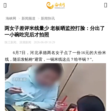


海峡网
>
新闻频道
>
新闻快讯
两女子差评米线量少 老板晒监控打脸：分出了
一小碗吃完后才拍照
珠江新闻、浪潮新闻
2026-06-09 16:29
6月7日，河北承德两名女子点了一份16元的大份米
线，随后发帖称“避雷，一锅米线这点？给半锅？”。