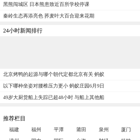
黑熊闯城区 日本熊患致近百所学校停课
秦岭生态再添亮色 荞麦叶大百合迎来花期
24小时新闻排行
北京烤鸭的起源与哪个朝代定都北京有关 蚂蚁
以下哪种坐姿对腰椎压力更小 蚂蚁庄园6月9日
49岁大厨货船上失踪已超48小时 与船上其他船
推荐栏目
福建
福州
平潭
莆田
泉州
厦门