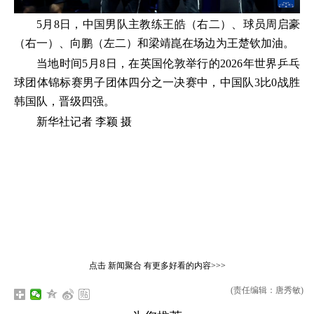
5月8日，中国男队主教练王皓（右二）、球员周启豪
（右一）、向鹏（左二）和梁靖崑在场边为王楚钦加油。
当地时间5月8日，在英国伦敦举行的2026年世界乒乓
球团体锦标赛男子团体四分之一决赛中，中国队3比0战胜
韩国队，晋级四强。
新华社记者 李颖 摄
点击
新闻聚合
有更多好看的内容>>>
(责任编辑：唐秀敏)