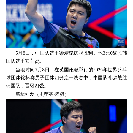
5月8日，中国队选手梁靖崑庆祝胜利。他3比0战胜韩
国队选手安宰贤。
当地时间5月8日，在英国伦敦举行的2026年世界乒乓
球团体锦标赛男子团体四分之一决赛中，中国队3比0战胜
韩国队，晋级四强。
新华社发（史蒂芬·程摄）