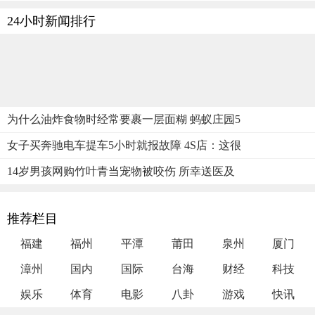
24小时新闻排行
为什么油炸食物时经常要裹一层面糊 蚂蚁庄园5
女子买奔驰电车提车5小时就报故障 4S店：这很
14岁男孩网购竹叶青当宠物被咬伤 所幸送医及
推荐栏目
福建
福州
平潭
莆田
泉州
厦门
漳州
国内
国际
台海
财经
科技
娱乐
体育
电影
八卦
游戏
快讯