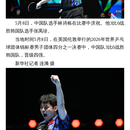
5月8日，中国队选手林诗栋在比赛中庆祝。他3比0战
胜韩国队选手张禹珍。
当地时间5月8日，在英国伦敦举行的2026年世界乒乓
球团体锦标赛男子团体四分之一决赛中，中国队3比0战胜
韩国队，晋级四强。
新华社记者 连漪 摄