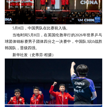
5月8日，中国男队在比赛前入场。
当地时间5月8日，在英国伦敦举行的2026年世界乒乓
球团体锦标赛男子团体四分之一决赛中，中国队3比0战胜
韩国队，晋级四强。
新华社发（史蒂芬·程摄）