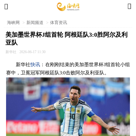


海峡网
>
新闻频道
>
体育资讯
美加墨世界杯J组首轮 阿根廷队3:0胜阿尔及利
亚队
新华社
2026-06-17 11:30
新华社
快讯
：在刚刚结束的美加墨世界杯J组首轮小组
赛中，卫冕冠军阿根廷队3:0击败阿尔及利亚队。