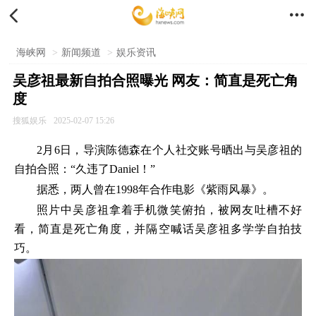


海峡网
>
新闻频道
>
娱乐资讯
吴彦祖最新自拍合照曝光 网友：简直是死亡角
度
搜狐娱乐
2025-02-07 15:26
2月6日，导演陈德森在个人社交账号晒出与吴彦祖的
自拍合照：“久违了Daniel！”
据悉，两人曾在1998年合作电影《紫雨风暴》。
照片中吴彦祖拿着手机微笑俯拍，被网友吐槽不好
看，简直是死亡角度，并隔空喊话吴彦祖多学学自拍技
巧。