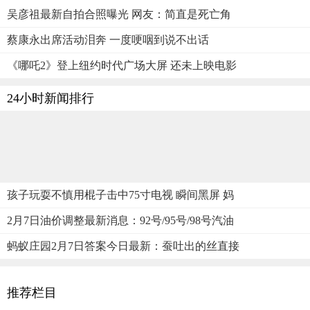
吴彦祖最新自拍合照曝光 网友：简直是死亡角
蔡康永出席活动泪奔 一度哽咽到说不出话
《哪吒2》登上纽约时代广场大屏 还未上映电影
24小时新闻排行
孩子玩耍不慎用棍子击中75寸电视 瞬间黑屏 妈
2月7日油价调整最新消息：92号/95号/98号汽油
蚂蚁庄园2月7日答案今日最新：蚕吐出的丝直接
推荐栏目