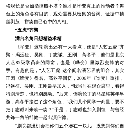
格舰长是否如指控般不堪？谁才是哗变真正的推动者？舞
台上的角色各有目的，观众需要从密集的台词、证据中抽
丝剥茧，拼凑自己心中的真相。
“五虎”齐聚
满台名角只想精益求精
《哗变》这轮演出还有一大看点，便是“人艺五虎”齐
聚：冯远征、吴刚、丁志诚、王刚、高冬平，他们是北京
人艺85级学员班的同窗，也是《哗变》里激烈交锋的对
手。有趣的是，“人艺五虎”这个闻名演艺界的组合，其实
正因《哗变》得名。高冬平回忆，2006年《哗变》重排，
冯远征、吴刚、王刚最早加入，“我当时在观众席里，看得
特别清楚，也特别感动。”后来，饰演伦丁的马星耀英年早
逝，高冬平接过了这个角色，“我们几个同学一商量，要不
把丁志诚叫来凑一凑？”于是，丁志诚也加入剧组，与曾经
共饰一角的邹健一起出演伯德。
“剧院都没机会把你们五个凑在一块儿，没想到你们自