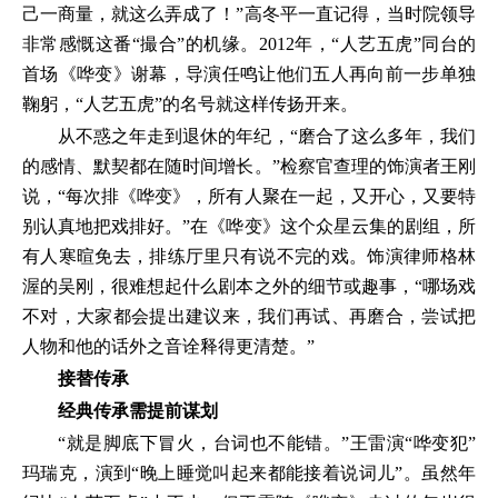
己一商量，就这么弄成了！”高冬平一直记得，当时院领导
非常感慨这番“撮合”的机缘。2012年，“人艺五虎”同台的
首场《哗变》谢幕，导演任鸣让他们五人再向前一步单独
鞠躬，“人艺五虎”的名号就这样传扬开来。
从不惑之年走到退休的年纪，“磨合了这么多年，我们
的感情、默契都在随时间增长。”检察官查理的饰演者王刚
说，“每次排《哗变》，所有人聚在一起，又开心，又要特
别认真地把戏排好。”在《哗变》这个众星云集的剧组，所
有人寒暄免去，排练厅里只有说不完的戏。饰演律师格林
渥的吴刚，很难想起什么剧本之外的细节或趣事，“哪场戏
不对，大家都会提出建议来，我们再试、再磨合，尝试把
人物和他的话外之音诠释得更清楚。”
接替传承
经典传承需提前谋划
“就是脚底下冒火，台词也不能错。”王雷演“哗变犯”
玛瑞克，演到“晚上睡觉叫起来都能接着说词儿”。虽然年