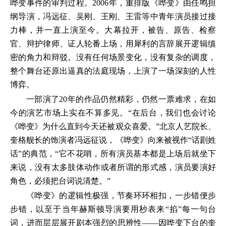
哗变事件的审判过程。2006年，重排版《哗变》由任鸣担
纲导演，冯远征、吴刚、王刚、王雷等中青年演员接过接
力棒，并一直上演至今。大幕拉开，被告、原告、检察
官、辩护律师、证人轮番上场，用犀利的言辞展开逻辑缜
密的角力和辩驳。没有任何场景变化，没有复杂的调度，
整个舞台还原出逼真的法庭现场，上演了一场深刻的人性
博弈。
一部演了20年的作品仍然精彩，仍然一票难求，在如
今的演艺市场上实在不算多见。“在后台，我们也会讨论
《哗变》为什么直到今天还被观众喜爱。”北京人艺院长、
奎格舰长的饰演者冯远征说，《哗变》向来被视作“话剧姓
话”的典范，“它不花哨，所有演员基本都是上场后就坐下
来说，没有太多肢体动作或者所谓的形式感，演员要演好
角色，必须把台词说清楚。”
《哗变》的逻辑性极强，节奏环环相扣，一步错便步
步错，以至于当年赫斯顿导演要用秒表来“掐”每一句台
词，进而层层展开剧本强烈的思辨性——因哗变下台的奎