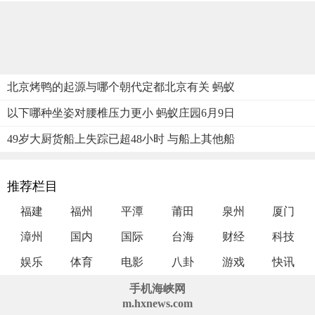
北京烤鸭的起源与哪个朝代定都北京有关 蚂蚁
以下哪种坐姿对腰椎压力更小 蚂蚁庄园6月9日
49岁大厨货船上失踪已超48小时 与船上其他船
推荐栏目
福建
福州
平潭
莆田
泉州
厦门
漳州
国内
国际
台海
财经
科技
娱乐
体育
电影
八卦
游戏
快讯
手机海峡网
m.hxnews.com