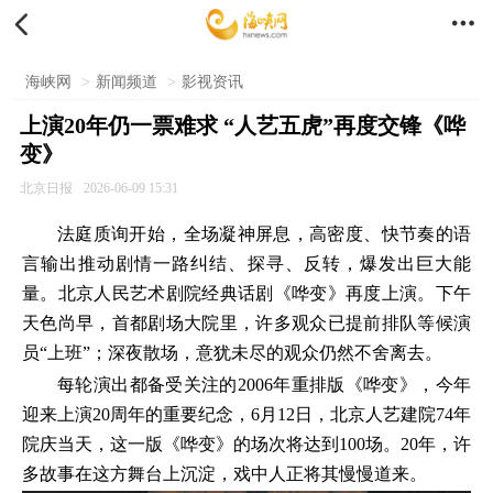


海峡网
>
新闻频道
>
影视资讯
上演20年仍一票难求 “人艺五虎”再度交锋《哗
变》
北京日报
2026-06-09 15:31
法庭质询开始，全场凝神屏息，高密度、快节奏的语
言输出推动剧情一路纠结、探寻、反转，爆发出巨大能
量。北京人民艺术剧院经典话剧《哗变》再度上演。下午
天色尚早，首都剧场大院里，许多观众已提前排队等候演
员“上班”；深夜散场，意犹未尽的观众仍然不舍离去。
每轮演出都备受关注的2006年重排版《哗变》，今年
迎来上演20周年的重要纪念，6月12日，北京人艺建院74年
院庆当天，这一版《哗变》的场次将达到100场。20年，许
多故事在这方舞台上沉淀，戏中人正将其慢慢道来。