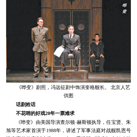
《哗变》剧照，冯远征剧中饰演奎格舰长。 北京人艺
供图
话剧姓话
不花哨的好戏20年一票难求
《哗变》由美国导演查尔顿·赫斯顿执导，任宝贤、朱
旭等艺术家首演于1988年，讲述了军事法庭对战舰凯恩号