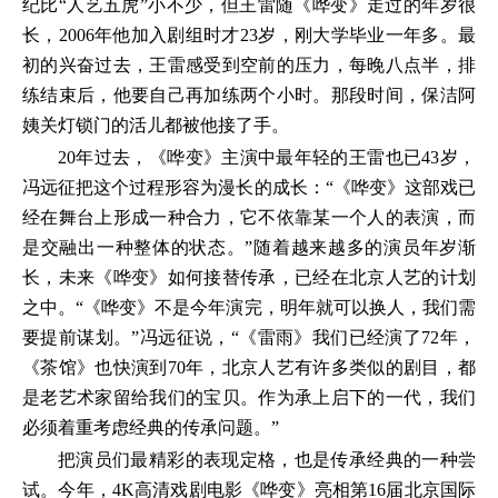
纪比“人艺五虎”小不少，但王雷随《哗变》走过的年岁很
长，2006年他加入剧组时才23岁，刚大学毕业一年多。最
初的兴奋过去，王雷感受到空前的压力，每晚八点半，排
练结束后，他要自己再加练两个小时。那段时间，保洁阿
姨关灯锁门的活儿都被他接了手。
20年过去，《哗变》主演中最年轻的王雷也已43岁，
冯远征把这个过程形容为漫长的成长：“《哗变》这部戏已
经在舞台上形成一种合力，它不依靠某一个人的表演，而
是交融出一种整体的状态。”随着越来越多的演员年岁渐
长，未来《哗变》如何接替传承，已经在北京人艺的计划
之中。“《哗变》不是今年演完，明年就可以换人，我们需
要提前谋划。”冯远征说，“《雷雨》我们已经演了72年，
《茶馆》也快演到70年，北京人艺有许多类似的剧目，都
是老艺术家留给我们的宝贝。作为承上启下的一代，我们
必须着重考虑经典的传承问题。”
把演员们最精彩的表现定格，也是传承经典的一种尝
试。今年，4K高清戏剧电影《哗变》亮相第16届北京国际