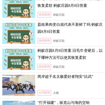
恢复柔软 蚂蚁庄园8月8日答案
游戏新闻
蚂蚁庄园
荔枝果肉变白就代表不新鲜了吗 蚂蚁庄
园8月8日答案
游戏新闻
蚂蚁庄园
蚂蚁庄园8月8日答案 旧毛巾变硬后，以
下哪种方法可以使其恢复柔软
游戏新闻
蚂蚁庄园
两岸超千名太极爱好者翔安“比武”
台湾新闻
太极
“打开福建”，纵览山与海的交响