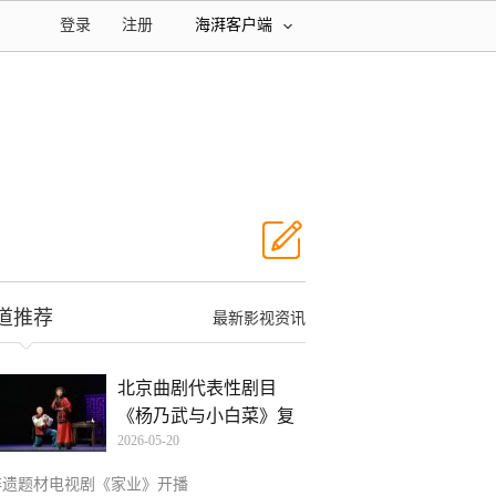
登录
注册
海湃客户端
道推荐
最新影视资讯
北京曲剧代表性剧目
《杨乃武与小白菜》复
2026-05-20
排演
非遗题材电视剧《家业》开播