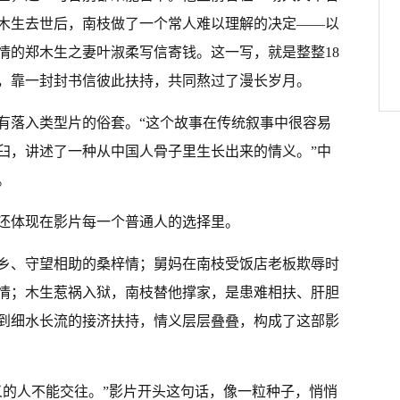
木生去世后，南枝做了一个常人难以理解的决定——以
情的郑木生之妻叶淑柔写信寄钱。这一写，就是整整18
，靠一封封书信彼此扶持，共同熬过了漫长岁月。
有落入类型片的俗套。“这个故事在传统叙事中很容易
臼，讲述了一种从中国人骨子里生长出来的情义。”中
。
还体现在影片每一个普通人的选择里。
乡、守望相助的桑梓情；舅妈在南枝受饭店老板欺辱时
情；木生惹祸入狱，南枝替他撑家，是患难相扶、肝胆
到细水长流的接济扶持，情义层层叠叠，构成了这部影
义的人不能交往。”影片开头这句话，像一粒种子，悄悄