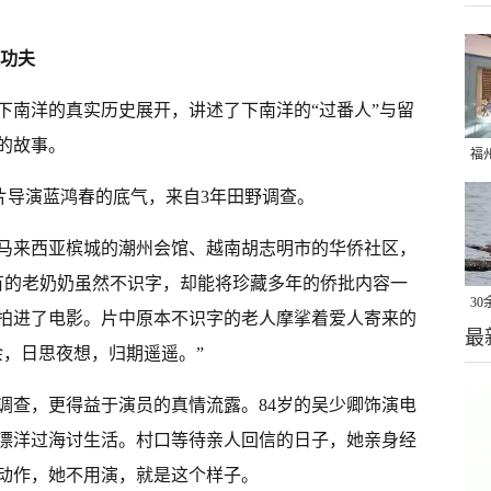
功夫
下南洋的真实历史展开，讲述了下南洋的“过番人”与留
的故事。
福
了
该片导演蓝鸿春的底气，来自3年田野调查。
马来西亚槟城的潮州会馆、越南胡志明市的华侨社区，
。有的老奶奶虽然不识字，却能将珍藏多年的侨批内容一
3
拍进了电影。片中原本不识字的老人摩挲着爱人寄来的
最
做
余，日思夜想，归期遥遥。”
卷
调查，更得益于演员的真情流露。84岁的吴少卿饰演电
漂洋过海讨生活。村口等待亲人回信的日子，她亲身经
动作，她不用演，就是这个样子。