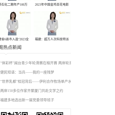
景石化二期年产100万
2023年中国金鸡百花电影
丙烷脱氢项目建成中交
节有福电影巡展31日启动
省6县市入选“2023全
福建：超万人次科技特派
周热点新闻
县域发展潜力百强县”
员一线开展服务
“体彩杯”闽台青少年轮滑赛在榕开赛 两岸轮滑
健民短语：当兵——我的一座残梦
小将同场竞技
“世界乳都”桂冠背后——伊利合作牧场单产水
两岸150多位作家齐聚厦门共赴文学之约
平高于美国
福建多地选出新一届党委领导班子