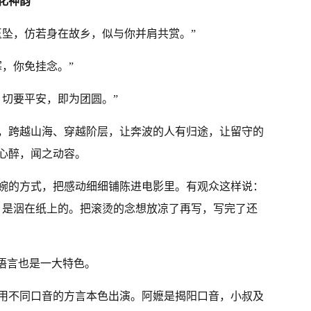
化神韵
玉坠，仿若身在故乡，似与你并肩共赏。”
，你免挂念。”
，切要平安，即为团圆。”
，跨越山海、穿越阶层，让奔波的人有归途，让留守的
心醉，闻之动容。
婉的方式，把感动细细铺陈进电影里。有观众这样说：
，是洇在纸上的。把滚烫的念想放凉了再写，写完了还
的语言也是一大特色。
用不同口音的方言本色出演。阿嬷是揭阳口音，小叔及