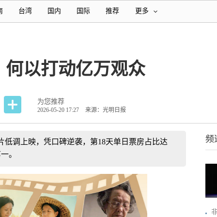
南
台湾
国内
国际
推荐
更多
》何以打动亿万观众
为您推荐
2026-05-20 17:27
来源：光明日报
频
排片低调上映，凭口碑逆袭，第18天单日票房占比达
第一。