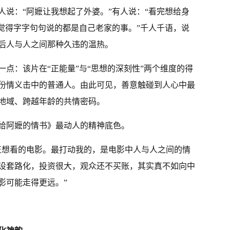
人说：“阿嬷让我想起了外婆。”有人说：“看完想给身
“觉得字字句句说的都是自己老家的事。”千人千语，说
后人与人之间那种久违的温热。
点：该片在“正能量”与“思想的深刻性”两个维度的得
份情义击中的普通人。由此可见，善意触碰到人心中最
地域、跨越年龄的共情密码。
给阿嬷的情书》最动人的精神底色。
正想看的电影。最打动我的，是电影中人与人之间的情
设套路化，投资很大，观众还不买账，其实真不如向中
影可能走得更远。”