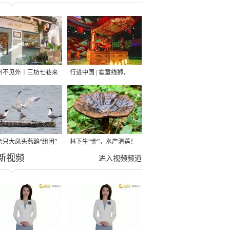
州不见外｜三坊七巷来
行进中国 | 霍童线狮，
咖啡“洋掌柜”
“飞”起！
0余只大凤头燕鸥“组团”
林下生“金”，水产清莲！
新视频
客 厦门集美滨海生态画
福州连江夏日风物上新
进入视频频道
再添生机