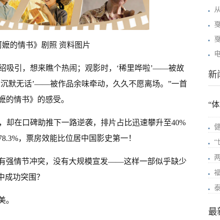
阿嬷的情书》剧照 资料图片
介绍吸引，想来瞧个热闹；观影时，‘稀里哗啦’——被故
新
沉默无话’——被作品余味牵动，久久不愿离场。”一首
嬷的情书》的感受。
“
场，却在口碑助推下一路逆袭，排片占比迅速攀升至40%
78.3%，票房效能比位居中国影史第一！
有强情节冲突，没有大规模宣发——这样一部似乎缺少
中成功突围？
美。
最