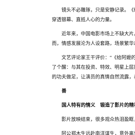
镜头不必雕琢，只是安静记录。《
穿透银幕、直抵人心的力量。
近年来，中国电影市场上不缺大片
而，情感发展沦为人设套路，场景繁华
文艺评论家王干评价：“《给阿嬷
了个醒：与其在投资、特效、明星上层
的功夫做足，让演员的真情自然流露，
善
国人特有的情义
锻造了影片的精
影片放映结束，很多观众热泪盈眶
阿公郑木生远赴南洋谋生，意外离