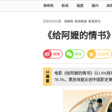
海峡网
新闻
福建
福州
闽
您现在的位置：
海峡网
>
新闻频道
>
影视资讯
《给阿嬷的情书
AI
电影《给阿嬷的情书》以1.6%
摘
78.3%，票房效能比创中国影史
要