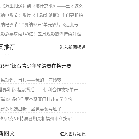
从《万里归途》到《喀什恋歌》——土地这么
戛纳电影节：影片《电动维纳斯》主创亮相拍
戛纳电影节：“戛纳经典”单元影片《速度与
电影总票房破140亿！五月观影热潮持续升温
闻推荐
进入新闻频道
体彩杯”闽台青少年轮滑赛在榕开赛
健民短语：当兵——我的一座残梦
“世界乳都”桂冠背后——伊利合作牧场单产
两岸150多位作家齐聚厦门共赴文学之约
福建多地选出新一届党委领导班子
泰坦尼克VR特展暑期亮相福州市科技馆
新图文
进入图片频道