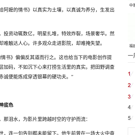
中
给阿嬷的情书》以真实为土壤，以真诚为养分，生发出
吨
。投资动辄数亿，明星扎堆，特效炸裂，场景奢华。然
却难触达人心。许多观众走进影院，却难掩失望。
福建
一
国
的情书》偏偏反其道而行之。这也给当下的电影创作提
层加码，不如沉下心来打捞生活里的真实。把田野调查
赤诚便能炼成穿透银幕的硬功夫。”
神底色
，那泪水，为影片里跨越时空的守护而流：
世，连一句告别都未能留下。他生前曾在一场大火中奋