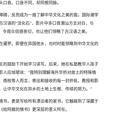
头口音。口音不同，却同根同脉。
障碍，反而成为一扇了解中华文化之美的窗。国际潮学
古汉语的“活化石”，影片中多口音潮汕方言对白，与
同，令观众倍感亲切，也让他们领略了古汉语之美。
在暹罗。即便在异国他乡，也时时能领略到中华文化的
生的鼓励下开始学习读写。后来，她在私塾教华人孩子
影人应旭珺说：“我特别理解海外华侨对故土的特殊情
、南枝等人而言，寄出和接收的每一封侨批，教授和影
，让中华文化在异乡的土地上生根、传续的努力。”
情书，更是写给所有漂泊者的家书，它触碰到了深藏于
《给阿嬷的情书》更深层的意义所在。