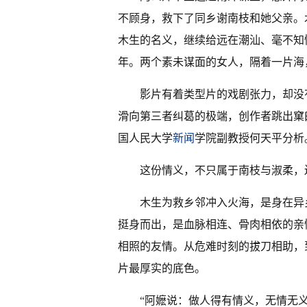
不顾身，救下了同乡谢南枝和她父亲。
木生的名义，继续给远在潮汕、毫不知
年。两个素未谋面的女人，隔着一片海
影片有着类型片的戏剧张力，却没
滑向第三者纠葛的极端，创作者跳出窠
国人民大学
新闻
学院副教授何天平分析
这份情义，不只属于南枝与淑柔，
木生为救乡邻冲入火海，是身在异
挺身而出，是血脉相连、骨肉相依的亲
相照的友情。从危难时刻的拔刀相助，
片最厚实的底色。
“阿嬷说：做人得有情义，无情无