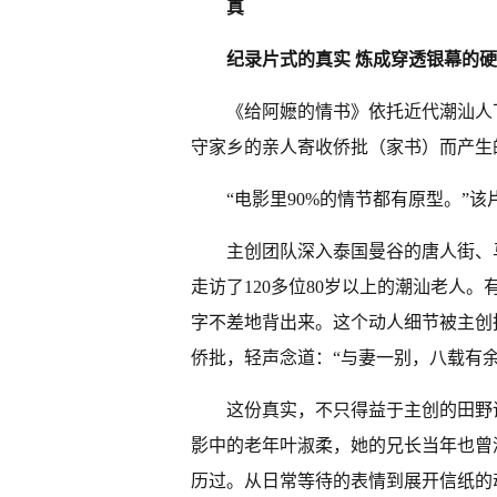
真
纪录片式的真实
炼成穿透银幕的硬
《给阿嬷的情书》依托近代潮汕人
守家乡的亲人寄收侨批（家书）而产生
“电影里90%的情节都有原型。”
主创团队深入泰国曼谷的唐人街、
走访了120多位80岁以上的潮汕老人
字不差地背出来。这个动人细节被主创
侨批，轻声念道：“与妻一别，八载有
这份真实，不只得益于主创的田野
影中的老年叶淑柔，她的兄长当年也曾
历过。从日常等待的表情到展开信纸的