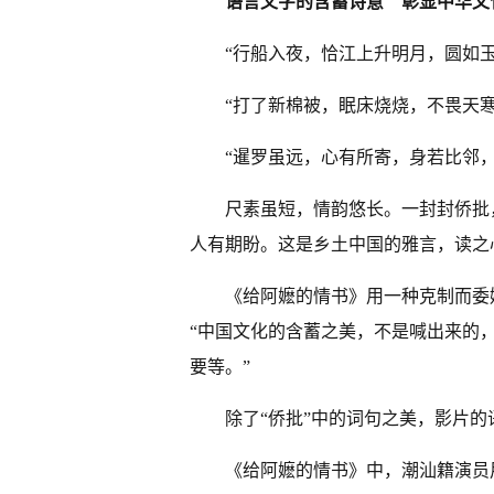
语言文字的含蓄诗意
彰显中华文
“行船入夜，恰江上升明月，圆如
“打了新棉被，眠床烧烧，不畏天寒
“暹罗虽远，心有所寄，身若比邻
尺素虽短，情韵悠长。一封封侨批
人有期盼。这是乡土中国的雅言，读之
《给阿嬷的情书》用一种克制而委
“中国文化的含蓄之美，不是喊出来的
要等。”
除了“侨批”中的词句之美，影片
《给阿嬷的情书》中，潮汕籍演员