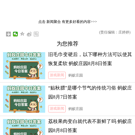
点击
新闻聚合
有更多好看的内容>>>
(责任编辑：庄婷婷)
为您推荐
旧毛巾变硬后，以下哪种方法可以使其
恢复柔软 蚂蚁庄园8月8日答案
游戏新闻
蚂蚁庄园
“贴秋膘”是哪个节气的传统习俗 蚂蚁庄
园8月7日答案
游戏新闻
蚂蚁庄园
荔枝果肉变白就代表不新鲜了吗 蚂蚁庄
园8月8日答案