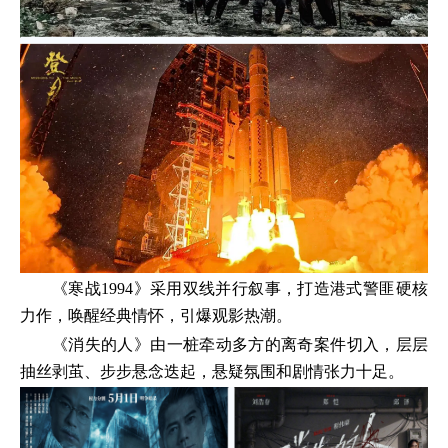
《寒战1994》采用双线并行叙事，打造港式警匪硬核
力作，唤醒经典情怀，引爆观影热潮。
《消失的人》由一桩牵动多方的离奇案件切入，层层
抽丝剥茧、步步悬念迭起，悬疑氛围和剧情张力十足。