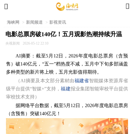


海峡网
>
新闻频道
>
影视资讯
电影总票房破140亿！五月观影热潮持续升温
央视新闻
2026-05-12 22:10
AI摘要：
截至5月12日，2026年度电影总票房（含预
售）破140亿元，“五一”档热度不减，五月中下旬多部涵盖
多种类型的新片将上映，五月光影值得期待。
（AI摘要及本文部分素材由
福建省
智能媒体资源库省
级平台提供“智媒+”支持，
福建
报业集团智能审校平台提供
审校技术支持）
据网络平台数据，截至5月12日，2026年度电影总票房
（含预售）突破140亿元！