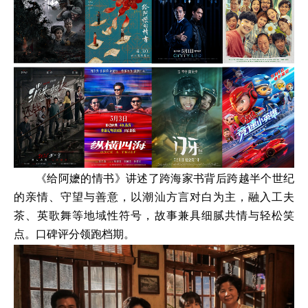
《给阿嬷的情书》讲述了跨海家书背后跨越半个世纪
的亲情、守望与善意，以潮汕方言对白为主，融入工夫
茶、英歌舞等地域性符号，故事兼具细腻共情与轻松笑
点。口碑评分领跑档期。