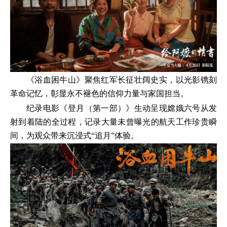
《浴血困牛山》聚焦红军长征壮阔史实，以光影镌刻
革命记忆，彰显永不褪色的信仰力量与家国担当。
纪录电影《登月（第一部）》生动呈现嫦娥六号从发
射到着陆的全过程，记录大量未曾曝光的航天工作珍贵瞬
间，为观众带来沉浸式“追月”体验。