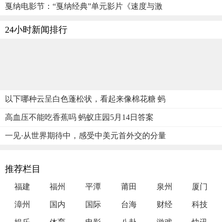
戛纳电影节：“戛纳经典”单元影片《速度与激
24小时新闻排行
以下哪种云呈白色蓬松状，看起来像棉花糖 蚂
高血压不能吃香蕉吗 蚂蚁庄园5月14日答案
一见·从世界期待中，感受中美元首外交的分量
推荐栏目
福建
福州
平潭
莆田
泉州
厦门
漳州
国内
国际
台海
财经
科技