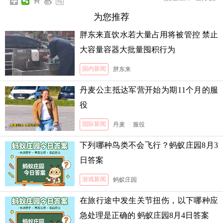
为您推荐
胖东来直饮水若大量占用将被管控 禁止
大容量容器大批量囤积行为
国内新闻
胖东来
丹麦公主抵达军营开始为期11个月的服
役
国际新闻
丹麦
|
服役
下列哪种鸟类不会飞行？蚂蚁庄园8月3
日答案
游戏新闻
蚂蚁庄园
在旅行途中发生关节扭伤，以下哪种应
急处理是正确的 蚂蚁庄园8月4日答案