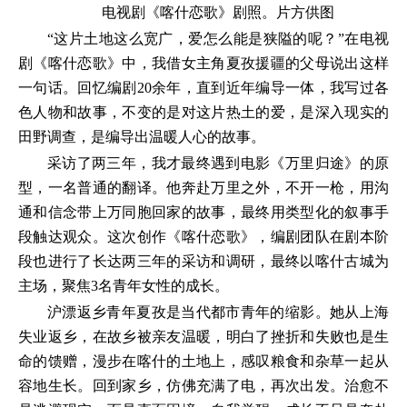
电视剧《喀什恋歌》剧照。片方供图
“这片土地这么宽广，爱怎么能是狭隘的呢？”在电视
剧《喀什恋歌》中，我借女主角夏孜援疆的父母说出这样
一句话。回忆编剧20余年，直到近年编导一体，我写过各
色人物和故事，不变的是对这片热土的爱，是深入现实的
田野调查，是编导出温暖人心的故事。
采访了两三年，我才最终遇到电影《万里归途》的原
型，一名普通的翻译。他奔赴万里之外，不开一枪，用沟
通和信念带上万同胞回家的故事，最终用类型化的叙事手
段触达观众。这次创作《喀什恋歌》，编剧团队在剧本阶
段也进行了长达两三年的采访和调研，最终以喀什古城为
主场，聚焦3名青年女性的成长。
沪漂返乡青年夏孜是当代都市青年的缩影。她从上海
失业返乡，在故乡被亲友温暖，明白了挫折和失败也是生
命的馈赠，漫步在喀什的土地上，感叹粮食和杂草一起从
容地生长。回到家乡，仿佛充满了电，再次出发。治愈不