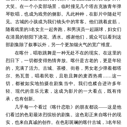
大笑。在一个小卖部场景，临时撞见几个塔吉克族青年弹
琴歌唱，也成为戏旁的侧影。凡此种种，在影片中随处可
见。古城的小孩成为我们镜头中的常客。他们跳着皮筋，
随着戏里的3名女主一起奔跑，和男演员一起踢球，妇女们
在清晨的朝阳下浇花、洒水。感谢他们，观众可以看到这
部剧集除了叙事以外，另一个更加烟火气的宽广维度。
在喀什，唱歌跳舞是一种无处不在的现实。在这里的
烈日下，一切都变得热情奔放。喀什是古老的，更是年轻
的，充满了活力。古城、茶楼、街巷，男女老少弹着都塔
尔、热瓦普，唱着民歌，且歌且舞的麦西热甫……这一
切，都被如实地拍摄在剧集当中。我们也糅合进许多年
轻、现代的音乐元素，这成为影片的一大看点，既有传
承，也有创新。
几乎每一个看过《喀什恋歌》的朋友都说——这是他
们看过的色彩最浓烈缤纷的剧集。这色彩正来自喀什的现
实，也来自真诚的创作。在色彩斑斓的喀什古城，3名年轻