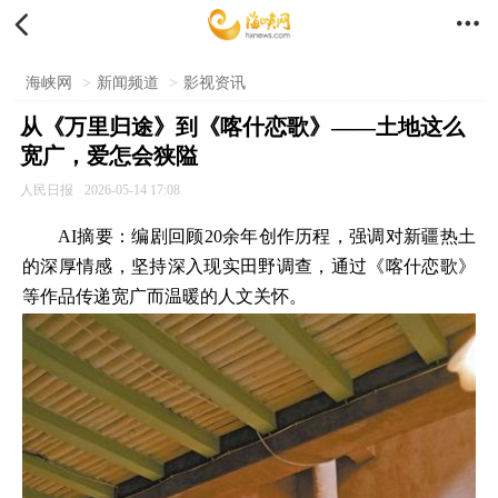


海峡网
>
新闻频道
>
影视资讯
从《万里归途》到《喀什恋歌》——土地这么
宽广，爱怎会狭隘
人民日报
2026-05-14 17:08
AI摘要：编剧回顾20余年创作历程，强调对新疆热土
的深厚情感，坚持深入现实田野调查，通过《喀什恋歌》
等作品传递宽广而温暖的人文关怀。