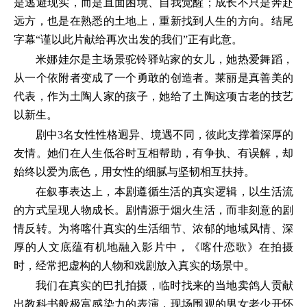
是逃避现实，而是直面困境、自我觉醒；成长不只是奔赴
远方，也是在熟悉的土地上，重新找到人生的方向。结尾
字幕“谨以此片献给再次出发的我们”正有此意。
米娜娃尔是主场景驼铃驿站家的女儿，她热爱舞蹈，
从一个依附者变成了一个勇敢的创造者。莱丽是真善美的
代表，作为土陶人家的孩子，她给了土陶这项古老的技艺
以新生。
剧中3名女性性格迥异、境遇不同，彼此支撑着深厚的
友情。她们在人生低谷时互相帮助，有争执、有误解，却
始终以爱为底色，用女性的细腻与坚韧相互扶持。
在叙事表达上，本剧遵循生活的真实逻辑，以生活流
的方式呈现人物成长。剧情源于烟火生活，而非刻意的剧
情反转。为将喀什真实的生活细节、浓郁的地域风情、深
厚的人文底蕴有机地融入影片中，《喀什恋歌》在拍摄
时，经常把虚构的人物和戏剧放入真实的场景中。
我们在真实的巴扎拍摄，临时找来的当地卖鸽人贡献
出教科书般极富感染力的表演，现场围观的男女老少开怀