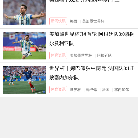
新闻快讯
梅西
|
美加墨世界杯
美加墨世界杯J组首轮 阿根廷队3:0胜阿
尔及利亚队
体育资讯
美加墨世界杯
|
阿根廷队
|
阿尔及利亚队
世界杯｜姆巴佩独中两元 法国队3:1击
败塞内加尔队
体育资讯
世界杯
|
姆巴佩
|
法国
|
塞内加尔