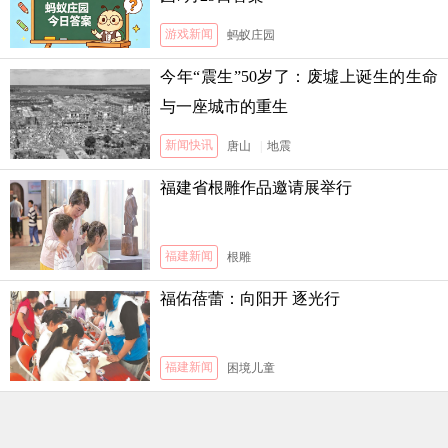
游戏新闻
蚂蚁庄园
今年“震生”50岁了：废墟上诞生的生命
与一座城市的重生
新闻快讯
唐山
|
地震
福建省根雕作品邀请展举行
福建新闻
根雕
福佑蓓蕾：向阳开 逐光行
福建新闻
困境儿童