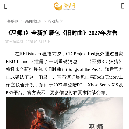


海峡网
>
新闻频道
>
游戏新闻
《巫师3》全新扩展包《旧时曲》2027年发售
3DM游戏网
2026-05-28 17:44
在REDstreams直播前夕，CD Projekt Red意外通过自家
RED Launcher泄露了一则重磅消息——《巫师3：狂猎》
将迎来全新扩展包《旧时曲》(Songs of the Past)。随后官方
正式确认了这一消息，并宣布该扩展包正与Fools Theory工
作室联合开发，预计于2027年登陆PC、Xbox Series X|S及
PS5平台。官方表示，更多信息将在夏末陆续公布。