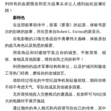
列特有的血腥围攻和宏大战事从未让人感到如此波澜壮
阔！
新特色
在这部叙事前传中，探索《要塞》的起源，体验韦瑟
尔的彭林的故事，并欣赏来自Robert L. Euvino的新音乐。
在电影般的22项任务战役中勇攀伟大巅峰，体验原创
的超凡角色以及熟悉的最爱。
用装饰品和封建细节装点你的城堡。平衡荣誉、税
收、食物及其他因素，维持农民之间的和平！
利用独特的战术军事结构和单位，以及护城河和隧道
工等热门经典，磨练你的攻城技艺。
借助经过强化的中世纪战争机制征服前线，期间你将
不得不考虑天气、军队组成及其他诸多因素。
无所畏惧地投入完整模式的遭遇战，首发即可与8位强
大的电脑对手展开激战
通过额外的单人模式和内容谱写你自己的传奇，其中