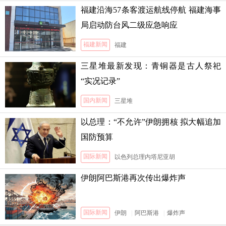
福建沿海57条客渡运航线停航 福建海事
局启动防台风二级应急响应
福建新闻
福建
三星堆最新发现：青铜器是古人祭祀
“实况记录”
国内新闻
三星堆
以总理：“不允许”伊朗拥核 拟大幅追加
国防预算
国际新闻
以色列总理内塔尼亚胡
伊朗阿巴斯港再次传出爆炸声
国际新闻
伊朗
|
阿巴斯港
|
爆炸声