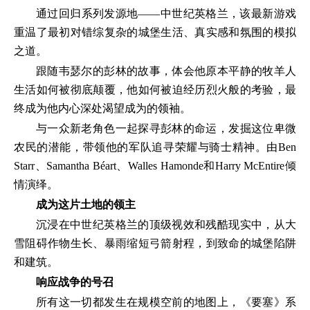
通过回归系列发源地——中世纪英格兰，该最新游戏
重温了最初对错综复杂的城堡生活、真实感和氛围的模拟
之道。
跟随韦瑟尔的彭林的故事，体会他原本平静的牧羊人
生活如何被彻底颠覆，他如何被迫经历烈火般的考验，最
终成为他内心深处渴望成为的领袖。
与一众新老角色一起探寻彭林的命运，发掘这位卑微
农民的潜能，带领他的军队追寻荣耀与骑士精神。由Ben
Starr、Samantha Béart、Walles Hamonde和Harry McEntire倾
情演绎。
成为这片土地的领主
沉浸在中世纪英格兰的顶级视效和残酷现实中，从大
雪阻碍作物生长、暴雨缩短弓箭射程，到致命的城堡陷阱
和建筑。
响应战争的号召
所有这一切都发生在规模空前的地图上，《要塞》系