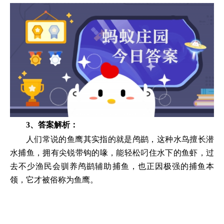
3、答案解析：
人们常说的鱼鹰其实指的就是鸬鹚，这种水鸟擅长潜
水捕鱼，拥有尖锐带钩的喙，能轻松叼住水下的鱼虾，过
去不少渔民会驯养鸬鹚辅助捕鱼，也正因极强的捕鱼本
领，它才被俗称为鱼鹰。