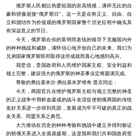
俄罗斯人民都以热爱祖国的崇高情感，满怀无比的自
豪和骄傲迎接“俄罗斯日”。这一天是在将正义、自由、自
立和团结作为价值观的俄罗斯国家整个历史征程中确实具
有深远意义的节日。
今天，俄罗斯在你的英明而老练的领导下克服国内外
的种种挑战和威胁，满怀信心地开创自己的未来。我们为
兄弟国家俄罗斯联邦取得这些成就而真心地感到高兴。
我坚信，贵国政府和人民维护国家主权、安全利益和
领土完整，建设强大的俄罗斯的神圣事业定将圆满完成。
尊敬的弗拉基米尔·弗拉基米罗维奇·普京同志：
今天，两国官兵在维护俄罗斯主权与领土完整的神圣
的正义战争中用鲜血凝成的战斗友谊促使朝俄两国的传统
友好关系进一步得到巩固，发展成为牢不可破的真正的战
友关系、同盟关系之典范。
大力推动在历史的种种考验和挑战中建立并得到验证
的朝俄关系进入全面鼎盛期，这是我和我们共和国政府坚