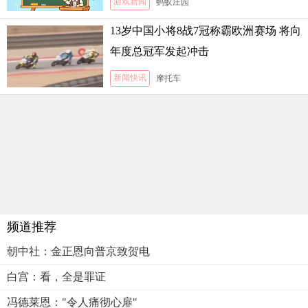
游戏新闻
蚂蚁庄园
13岁中国小将8战7冠称霸欧洲赛场 将向
年度总冠军发起冲击
新闻快讯
摩托车
频道推荐
朝中社：金正恩向普京致贺电
白宫：看，全是罪证
冯德莱恩："令人痛彻心扉"