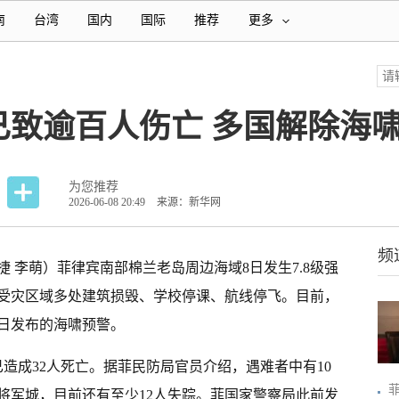
南
台湾
国内
国际
推荐
更多
已致逾百人伤亡 多国解除海
为您推荐
2026-06-08 20:49
来源：新华网
频
捷 李萌）菲律宾南部棉兰老岛周边海域8日发生7.8级强
，受灾区域多处建筑损毁、学校停课、航线停飞。目前，
日发布的海啸预警。
造成32人死亡。据菲民防局官员介绍，遇难者中有10
将军城，目前还有至少12人失踪。菲国家警察局此前发