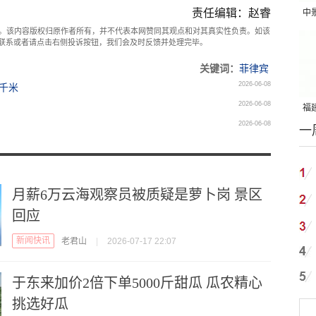
责任编辑：赵睿
中
。该内容版权归原作者所有，并不代表本网赞同其观点和对其真实性负责。如该
吨
com联系或者请点击右侧投诉按钮，我们会及时反馈并处理完毕。
关键词：
菲律宾
2026-06-08
0千米
2026-06-08
福建
2026-06-08
一
国
月薪6万云海观察员被质疑是萝卜岗 景区
回应
新闻快讯
老君山
|
2026-07-17 22:07
于东来加价2倍下单5000斤甜瓜 瓜农精心
挑选好瓜