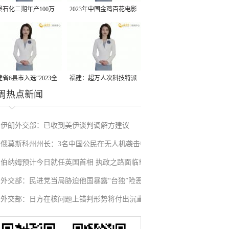
景石化二期年产100万
2023年中国金鸡百花电影
丙烷脱氢项目建成中交
节有福电影巡展31日启动
省6县市入选“2023全
福建：超万人次科技特派
周热点新闻
县域发展潜力百强县”
员一线开展服务
伊朗外交部：已收到美伊谈判调解方建议
俄莫斯科州州长：3名中国公民在无人机袭击中
伯纳姆预计今日就任英国首相 执政之路面临重
受伤
外交部：民进党当局胁迫他国暴露“台独”险恶
重挑战
外交部：日方在核问题上错判形势将付出沉重
本质
代价