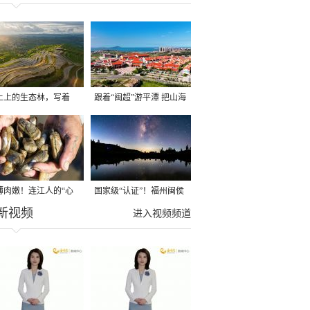
土上的生态林，写着
跟着“闽超”游平潭 把山海
闽宁一家亲”
装进明信片
薄肉嫩！连江人的“心
国家级“认证”！福州闽侯
新视频
好”新鲜上市！
县大湖乡星空太美了！
进入视频频道