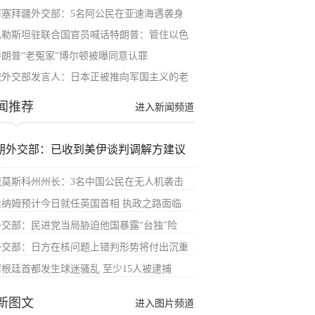
阿塞拜疆外交部：5名阿公民在亚速海遇袭身
巴勒斯坦驻联合国官员喊话特朗普：管住以色
特朗普“老冤家”博尔顿被曝同意认罪
俄外交部发言人：日本正被推向军国主义的老
闻推荐
进入新闻频道
朗外交部：已收到美伊谈判调解方建议
俄莫斯科州州长：3名中国公民在无人机袭击
伯纳姆预计今日就任英国首相 执政之路面临
外交部：民进党当局胁迫他国暴露“台独”险
外交部：日方在核问题上错判形势将付出沉重
阿根廷首都发生球迷骚乱 至少15人被逮捕
新图文
进入图片频道