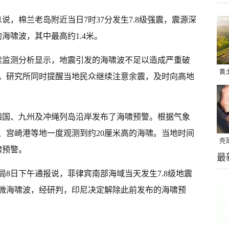
说，棉兰老岛附近当日7时37分发生7.8级强震，震源深
海啸波，其中最高约1.4米。
续监测分析显示，地震引发的海啸波不足以造成严重破
黄
。研究所同时提醒当地民众继续注意余震，及时向高地
“
四国、九州及冲绳列岛沿岸发布了海啸预警。根据气象
、宫崎港等地一度观测到约20厘米高的海啸。当地时间
壳
啸预警。
最
头
8日下午通报说，菲律宾南部海域当天发生7.8级地震
微海啸波，经研判，印尼决定解除此前发布的海啸预