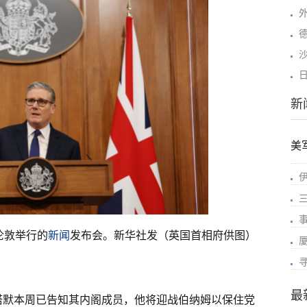
新
美
三
伦敦举行的
新闻
发布会。新华社发（英国首相府供图）
最
塔默本周已告知其内阁成员，他将迎战伯纳姆以保住党