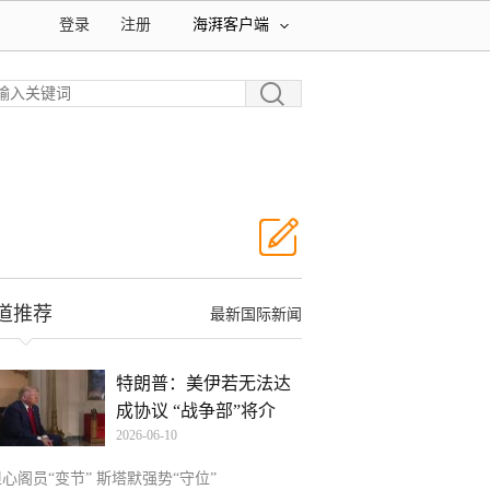
登录
注册
海湃客户端
道推荐
最新国际新闻
特朗普：美伊若无法达
成协议 “战争部”将介
2026-06-10
心阁员“变节” 斯塔默强势“守位”