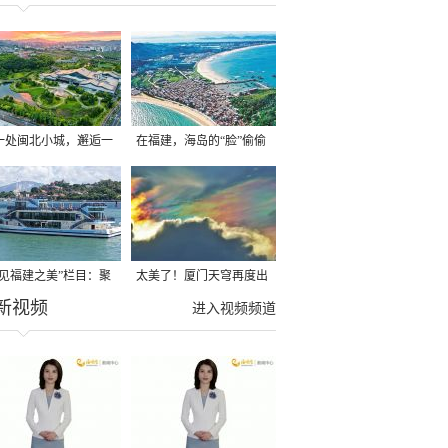
一处闽北小城，邂逅一
在福建，海岛的“脸”偷偷
“慢充旅行”
在改变
遇见福建之美”栏目：聚
太美了！厦门天穹再度出
新视频
福建一周大事记
现“七彩祥云”
进入视频频道