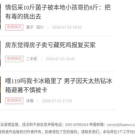
情侣采10斤菌子被本地小孩哥扔8斤：把
有毒的挑出去
新闻快讯
菌子
四川
|
2026-07-21 16:41
房东觉得房子卖亏藏死鸡报复买家
新闻快讯
二手房
|
2026-07-21 16:41
喂119吗我卡冰箱里了 男子因天太热钻冰
箱避暑不慎被卡
新闻快讯
冰箱
|
2026-07-21 17:53
业道德监督、违法和不良信息举报电话：0591-87095414 举报邮箱：service@hxnews.c
戏频道作品版权归作者所有，如果侵犯了您的版权，请联系我们，本站将在3个工作日