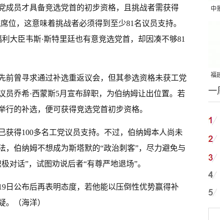
党成员才具备竞选党首的初步资格，且挑战者需获得
中
下院席位，这意味着挑战者必须得到至少81名议员支持。
吨
利大臣韦斯·斯特里廷也有意竞选党首，却因凑不够81
福建
先前曾寻求通过补选重返议会，但其参选资格未获工党
一
国
议员乔希·西蒙斯5月宣布辞职，为伯纳姆让出位置。若
日举行的补选，便可获得竞选党首初步资格。
已获得100多名工党议员支持。不过，伯纳姆本人尚未
法，伯纳姆不想成为斯塔默的“政治刺客”，尽力避免与
极对话”，试图劝说后者“有尊严地退场”。
19日公布后再表明态度，若他能以压倒性优势赢得补
疑。（海洋）