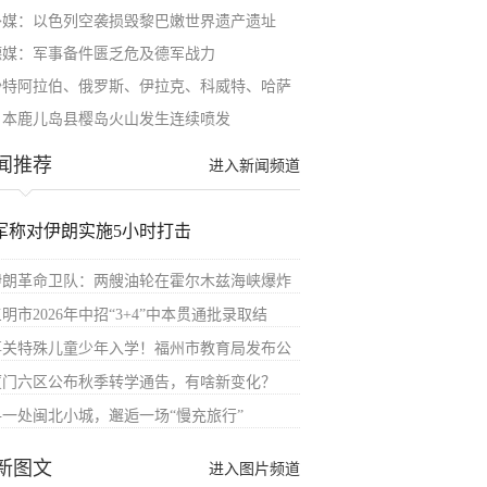
外媒：以色列空袭损毁黎巴嫩世界遗产遗址
德媒：军事备件匮乏危及德军战力
沙特阿拉伯、俄罗斯、伊拉克、科威特、哈萨
日本鹿儿岛县樱岛火山发生连续喷发
闻推荐
进入新闻频道
军称对伊朗实施5小时打击
伊朗革命卫队：两艘油轮在霍尔木兹海峡爆炸
明市2026年中招“3+4”中本贯通批录取结
事关特殊儿童少年入学！福州市教育局发布公
厦门六区公布秋季转学通告，有啥新变化？
寻一处闽北小城，邂逅一场“慢充旅行”
新图文
进入图片频道