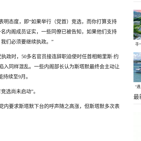
表明态度，即“如果举行（党首）竞选，而你打算支持
一名内阁成员证实，一些同僚已被告知，如果他们支持
，我们必须要继续执政。”
寻
场
守党执政时，50多名官员接连辞职迫使时任首相鲍里斯·约
陷入同样混乱。一些内阁部长认为斯塔默最终会主动让
能持续至9月。
“
竞选尚未启动”。
最
焦
党内要求斯塔默下台的呼声随之高涨，但斯塔默多次表