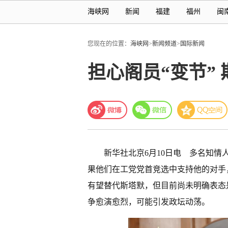
海峡网
新闻
福建
福州
闽
您现在的位置：
海峡网
>
新闻频道
>
国际新闻
担心阁员“变节” 
新华社北京6月10日电 多名知情
果他们在工党党首竞选中支持他的对手
有望替代斯塔默，但目前尚未明确表态
争愈演愈烈，可能引发政坛动荡。