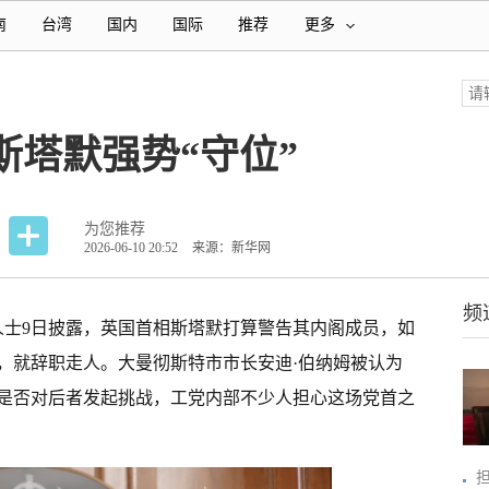
南
台湾
国内
国际
推荐
更多
斯塔默强势“守位”
为您推荐
2026-06-10 20:52
来源：新华网
频
人士9日披露，英国首相斯塔默打算警告其内阁成员，如
，就辞职走人。大曼彻斯特市市长安迪·伯纳姆被认为
是否对后者发起挑战，工党内部不少人担心这场党首之
担