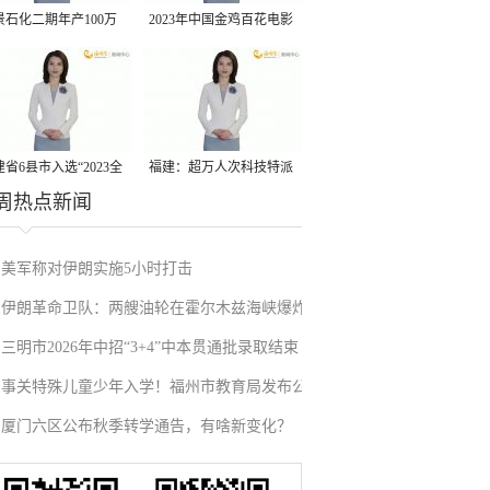
景石化二期年产100万
2023年中国金鸡百花电影
丙烷脱氢项目建成中交
节有福电影巡展31日启动
省6县市入选“2023全
福建：超万人次科技特派
周热点新闻
县域发展潜力百强县”
员一线开展服务
美军称对伊朗实施5小时打击
伊朗革命卫队：两艘油轮在霍尔木兹海峡爆炸
三明市2026年中招“3+4”中本贯通批录取结束
起火
事关特殊儿童少年入学！福州市教育局发布公
厦门六区公布秋季转学通告，有啥新变化？
告！