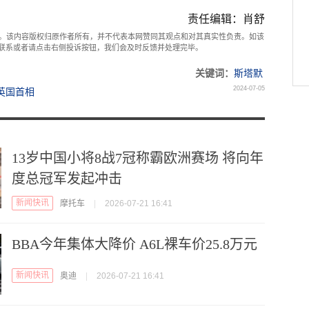
责任编辑：肖舒
。该内容版权归原作者所有，并不代表本网赞同其观点和对其真实性负责。如该
com联系或者请点击右侧投诉按钮，我们会及时反馈并处理完毕。
关键词：
斯塔默
2024-07-05
英国首相
13岁中国小将8战7冠称霸欧洲赛场 将向年
度总冠军发起冲击
新闻快讯
摩托车
|
2026-07-21 16:41
BBA今年集体大降价 A6L裸车价25.8万元
新闻快讯
奥迪
|
2026-07-21 16:41