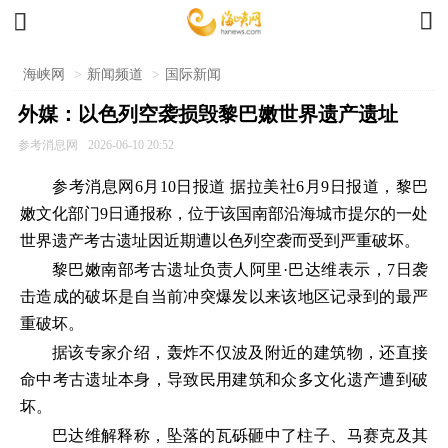


海峡网
>
新闻频道
>
国际新闻
外媒：以色列空袭损毁黎巴嫩世界遗产遗址
参考消息网
2026-06-10 20:52
参考消息网6月10日报道 据拉美社6月9日报道，黎巴
嫩文化部门9日通报称，位于该国南部沿海城市提尔的一处
世界遗产考古遗址因近期遭以色列空袭而受到严重破坏。
黎巴嫩南部考古遗址负责人阿里·巴达维表示，7日袭
击造成的破坏是自当前冲突爆发以来该地区记录到的最严
重破坏。
据该专家介绍，轰炸不仅波及附近的建筑物，还直接
命中考古遗址本身，导致民用建筑和众多文化遗产遭到破
坏。
巴达维解释称，坠落的瓦砾砸中了柱子、马赛克及其