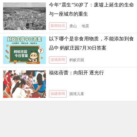
今年“震生”50岁了：废墟上诞生的生命
与一座城市的重生
新闻快讯
唐山
|
地震
以下哪个是非食用物质，不能添加到食
品中 蚂蚁庄园7月30日答案
游戏新闻
蚂蚁庄园
福佑蓓蕾：向阳开 逐光行
福建新闻
困境儿童