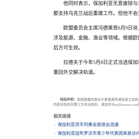
他同时表示，保加利亚无意废除与
都支持乌克兰战后重建工作。但他不会
欧盟委员会主席冯德莱恩6月9日说
涉及能源、金融、渔业等领域。根据欧
后方可生效。
拉德夫于今年5月8日正式当选保
重回外交解决轨道。
特别声明：
本网登载内容出于更直观传递信息之目的
内容涉及任何第三方合法权利，请及时与ts@hxnews.
相关阅读
保加利亚货币列弗全部退出流通
保加利亚加布罗沃市青少年代表团来泉访