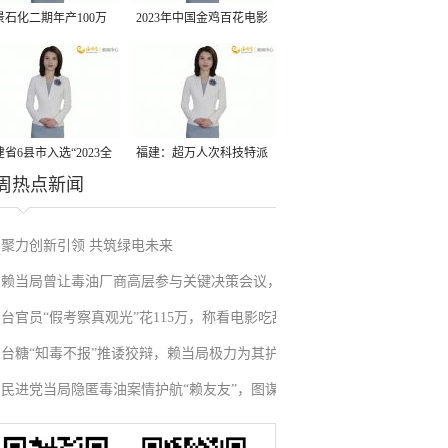
景石化二期年产100万
2023年中国金鸡百花电影
丙烷脱氢项目建成中交
节有福电影巡展31日启动
省6县市入选“2023全
福建：超万人次科技特派
周热点新闻
县域发展潜力百强县”
员一线开展服务
聚力创新引领 共筑绿电未来
赖当局曾让毒油厂商高层参与关键决策会议，
台官员“假考察真观光”花115万，称看电影吃甜
蓝营直指台高层有“内鬼”，民众党质问卓荣泰
台糖“知毒不报”推诿狡辩，赖当局极力为其护
点是“公务”，仅交5页报告却坚称“无愧于心”
躲藏到何时？
民进党当局隐匿毒油案情护航“赖友友”，图谋
航，卢秀燕、蒋万安怒轰绿营：“门神”一大
让生产厂商扛全责，以保全自身亲信
堆！