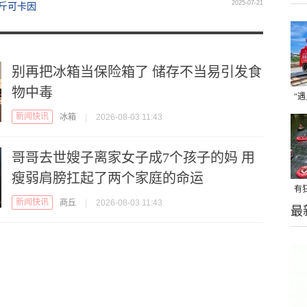
2025-07-21
公斤可卡因
别再把冰箱当保险箱了 储存不当易引发食
物中毒
“
新闻快讯
冰箱
|
2026-08-03 11:43
焦
哥哥去世嫂子离家女子成7个孩子的妈 用
瘦弱肩膀扛起了两个家庭的命运
有
新闻快讯
商丘
|
2026-08-03 11:43
最
这