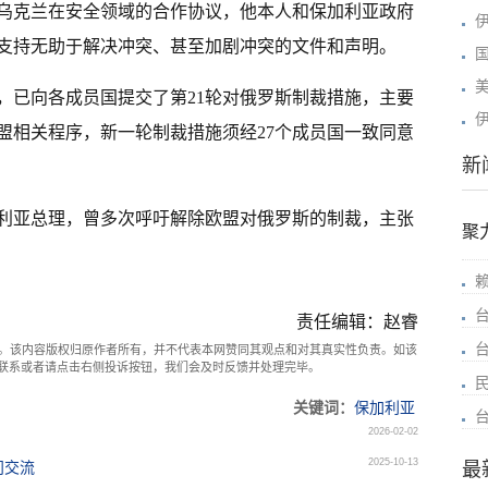
乌克兰在安全领域的合作协议，他本人和保加利亚政府
支持无助于解决冲突、甚至加剧冲突的文件和声明。
，已向各成员国提交了第21轮对俄罗斯制裁措施，主要
盟相关程序，新一轮制裁措施须经27个成员国一致同意
新
加利亚总理，曾多次呼吁解除欧盟对俄罗斯的制裁，主张
聚
责任编辑：赵睿
。该内容版权归原作者所有，并不代表本网赞同其观点和对其真实性负责。如该
com联系或者请点击右侧投诉按钮，我们会及时反馈并处理完毕。
关键词：
保加利亚
2026-02-02
2025-10-13
最
问交流