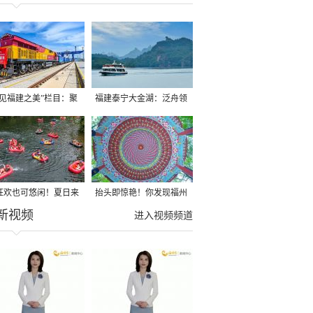
遇见福建之美”栏目：聚
福建泰宁大金湖：泛舟领
福建一周大事记
略水上丹霞独特风光
狂欢也可悠闲！夏日来
抬头即惊艳！你发现福州
新视频
里亲水饱享清凉！
美学“天花板”了吗？
进入视频频道