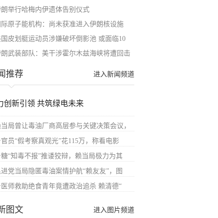
伊朗举行哈梅内伊遗体告别仪式
国际原子能机构：尚未获准进入伊朗核设施
美国皮划艇运动员涉嫌破坏倒影池 或面临10
伊朗武装部队：美干涉霍尔木兹海峡将遭回击
闻推荐
进入新闻频道
力创新引领 共筑绿电未来
赖当局曾让毒油厂商高层参与关键决策会议，
台官员“假考察真观光”花115万，称看电影
台糖“知毒不报”推诿狡辩，赖当局极力为其
民进党当局隐匿毒油案情护航“赖友友”，图
台医师救助绝食青年竟遭政治追杀 赖清德“
新图文
进入图片频道