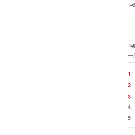
中
吨
福建
一
国