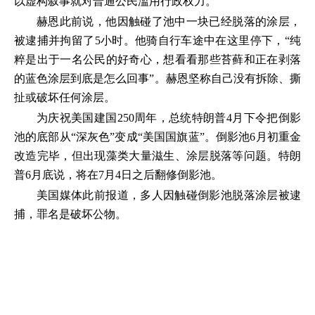
以虚构叙事就对普通公民滥用行政权力。
赫恩此前说，他因触碰了池中一块已经脱落的涂层，
被逮捕并拘留了5小时。他骑自行车途中在这里停下，“纯
粹是出于一名公民的好奇心，想看看那些苔藓和正在剥落
的蓝色涂层到底是怎么回事”。赫恩坚称自己没有拆除、撕
扯或破坏任何涂层。
为庆祝美国建国250周年，总统特朗普4月下令把倒影
池的底部从“深灰色”变成“美国国旗蓝”。倒影池6月初重金
改造完毕，但出现藻类大量滋生、涂层脱落等问题。特朗
普6月底说，将在7月4日之后翻修倒影池。
美国媒体此前报道，多人因触碰倒影池脱落涂层被逮
捕，罪名是破坏公物。