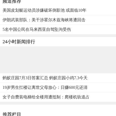
频道推荐
美国皮划艇运动员涉嫌破坏倒影池 或面临10年
伊朗武装部队：美干涉霍尔木兹海峡将遭回击
5名中国公民在马来西亚自驾坠沟受伤
24小时新闻排行
蚂蚁庄园7月3日答案汇总 蚂蚁庄园小鸡7.3今天
19岁男生扛楼让离世父母放心：日赚600元还清
女子自费装电梯给全楼用遭抵制：爬楼机轨道占
推荐栏目