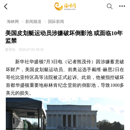


海峡网
>
新闻频道
>
国际新闻
美国皮划艇运动员涉嫌破坏倒影池 或面临10年
监禁
新华社
2026-07-03 20:56
新华社华盛顿7月3日电（记者熊茂伶）因涉嫌蓄意破
坏财产，美国皮划艇运动员、前奥运选手戴维·赫恩2日在
哥伦比亚特区高等法院被正式起诉。此前，他被指控破坏
首都华盛顿重要地标林肯纪念堂前的倒影池，导致1000多
美元的损失。