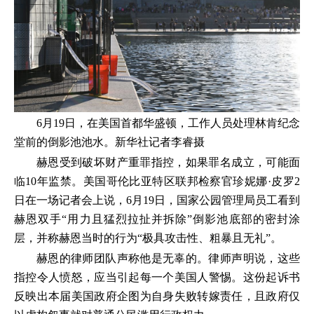
6月19日，在美国首都华盛顿，工作人员处理林肯纪念
堂前的倒影池池水。新华社记者李睿摄
赫恩受到破坏财产重罪指控，如果罪名成立，可能面
临10年监禁。美国哥伦比亚特区联邦检察官珍妮娜·皮罗2
日在一场记者会上说，6月19日，国家公园管理局员工看到
赫恩双手“用力且猛烈拉扯并拆除”倒影池底部的密封涂
层，并称赫恩当时的行为“极具攻击性、粗暴且无礼”。
赫恩的律师团队声称他是无辜的。律师声明说，这些
指控令人愤怒，应当引起每一个美国人警惕。这份起诉书
反映出本届美国政府企图为自身失败转嫁责任，且政府仅