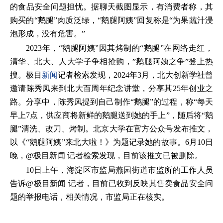
的食品安全问题担忧。据聊天截图显示，有消费者称，其
购买的“鹅腿”肉质泛绿，“鹅腿阿姨”回复称是“为果蔬汁浸
泡形成，没有危害。”
2023年，“鹅腿阿姨”因其烤制的“鹅腿”在网络走红，
清华、北大、人大学子争相抢购，”鹅腿阿姨之争”登上热
搜。极目
新闻
记者检索发现，2024年3月，北大创新学社曾
邀请陈秀凤来到北大百周年纪念讲堂，分享其25年创业之
路。分享中，陈秀凤提到自己制作“鹅腿”的过程，称“每天
早上7点，供应商将新鲜的鹅腿送到她的手上”，随后将“鹅
腿”清洗、改刀、烤制。北京大学在官方公众号发布推文，
以《“鹅腿阿姨”来北大啦！》为题记录她的故事。6月10日
晚，@极目新闻 记者检索发现，目前该推文已被删除。
10日上午，海淀区市监局燕园街道市监所的工作人员
告诉@极目新闻 记者，目前已收到反映其售卖食品安全问
题的举报电话，相关情况，市监局正在核实。