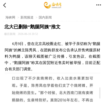


海峡网
>
新闻频道
>
国内新闻
北大已删除“鹅腿阿姨”推文
极目新闻
2026-06-10 20:52
6月9日，曾在北京高校圈走红、被学子亲切称为“鹅腿
阿姨”的摊主陈秀凤，在团购群发布公告承认所售烤腿原材
料为鸭腿，该聊天截图被广泛传播，引发热议。在截图
中，“鹅腿阿姨”称其在国贸附近售卖时被举报，目前正配
合有关部门调查。