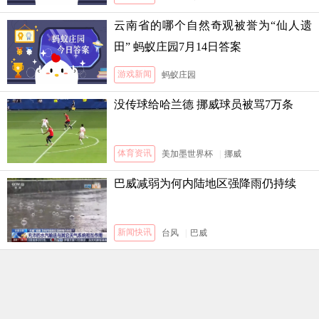
云南省的哪个自然奇观被誉为“仙人遗
田” 蚂蚁庄园7月14日答案
游戏新闻
蚂蚁庄园
没传球给哈兰德 挪威球员被骂7万条
体育资讯
美加墨世界杯
|
挪威
巴威减弱为何内陆地区强降雨仍持续
新闻快讯
台风
|
巴威