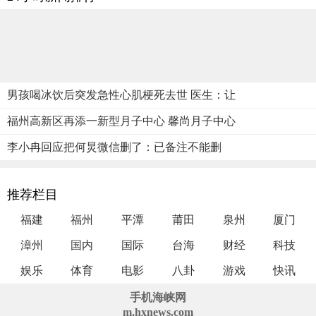
男孩喝冰饮后突发急性心肌梗死去世 医生：让
福州高新区再添一新型月子中心 馨尚月子中心
李小冉回应把何炅微信删了：已备注不能删
推荐栏目
福建
福州
平潭
莆田
泉州
厦门
漳州
国内
国际
台海
财经
科技
娱乐
体育
电影
八卦
游戏
快讯
手机海峡网
m.hxnews.com