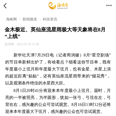


海峡网
>
新闻频道
>
科技资讯
金木极近、英仙座流星雨极大等天象将在8月
“上线”
新华网
2025-07-29 15:48
新华社天津7月29日电（记者周润健）8月“星空剧场”
的节目单新鲜出炉了，有啥看点？细看这份节目单，既有
年度最小上弦月和年度最大下弦月，也有金星、木星上演
的超近距离“贴贴”，还有英仙座流星雨带来的“烟花秀”，
以及观测条件绝佳的水星西大距。
8月1日20时41分将迎来本年度最小上弦月。届时，月
亮的一半被照亮，为半圆形，犹如一张弓，弓弦在左，弓
背在右，感兴趣的公众可尝试观赏。8月16日13时12分还将
迎来本年度最大下弦月，感兴趣的公众也可尝试观赏。