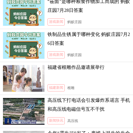
“莜面”是哪种粮食作物加工而成的 蚂蚁
庄园7月28日答案
游戏新闻
蚂蚁庄园
铁制品生锈属于哪种变化 蚂蚁庄园7月2
6日答案
游戏新闻
蚂蚁庄园
福建省根雕作品邀请展举行
福建新闻
根雕
高压线下打电话会引发爆炸系谣言 手机
和高压线电磁信号互不干扰
新闻快讯
高压线