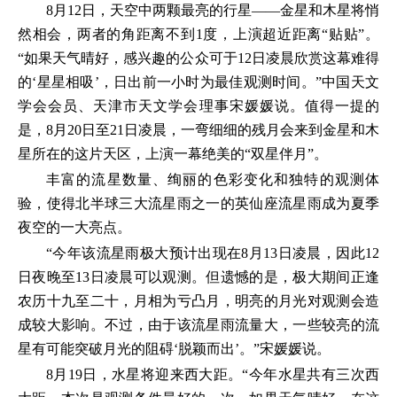
8月12日，天空中两颗最亮的行星——金星和木星将悄
然相会，两者的角距离不到1度，上演超近距离“贴贴”。
“如果天气晴好，感兴趣的公众可于12日凌晨欣赏这幕难得
的‘星星相吸’，日出前一小时为最佳观测时间。”中国天文
学会会员、天津市天文学会理事宋媛媛说。值得一提的
是，8月20日至21日凌晨，一弯细细的残月会来到金星和木
星所在的这片天区，上演一幕绝美的“双星伴月”。
丰富的流星数量、绚丽的色彩变化和独特的观测体
验，使得北半球三大流星雨之一的英仙座流星雨成为夏季
夜空的一大亮点。
“今年该流星雨极大预计出现在8月13日凌晨，因此12
日夜晚至13日凌晨可以观测。但遗憾的是，极大期间正逢
农历十九至二十，月相为亏凸月，明亮的月光对观测会造
成较大影响。不过，由于该流星雨流量大，一些较亮的流
星有可能突破月光的阻碍‘脱颖而出’。”宋媛媛说。
8月19日，水星将迎来西大距。“今年水星共有三次西