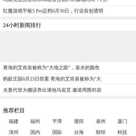
红魔游戏平板5 Pro定档6月30日，行业首创透明
24小时新闻排行
青海的艾肯泉被称为“大地之眼”，泉水的颜色
蚂蚁庄园6月23日答案 青海的艾肯泉被称为“大
夫妻代管大棚误养出满地马齿苋 邀请周围邻居
推荐栏目
福建
福州
平潭
莆田
泉州
厦门
漳州
国内
国际
台海
财经
科技