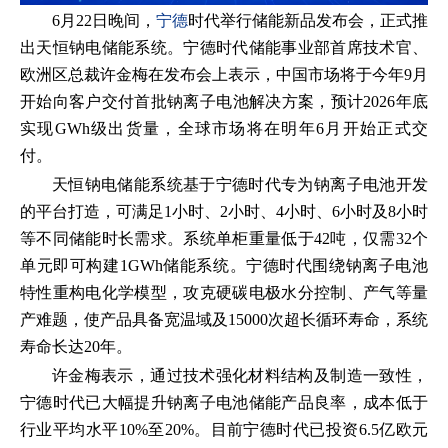
6月22日晚间，
宁德
时代举行储能新品发布会，正式推
出天恒钠电储能系统。宁德时代储能事业部首席技术官、
欧洲区总裁许金梅在发布会上表示，中国市场将于今年9月
开始向客户交付首批钠离子电池解决方案，预计2026年底
实现GWh级出货量，全球市场将在明年6月开始正式交
付。
天恒钠电储能系统基于宁德时代专为钠离子电池开发
的平台打造，可满足1小时、2小时、4小时、6小时及8小时
等不同储能时长需求。系统单柜重量低于42吨，仅需32个
单元即可构建1GWh储能系统。宁德时代围绕钠离子电池
特性重构电化学模型，攻克硬碳电极水分控制、产气等量
产难题，使产品具备宽温域及15000次超长循环寿命，系统
寿命长达20年。
许金梅表示，通过技术强化材料结构及制造一致性，
宁德时代已大幅提升钠离子电池储能产品良率，成本低于
行业平均水平10%至20%。目前宁德时代已投资6.5亿欧元