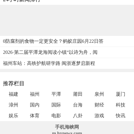
0防腐剂的食物一定更安全？蚂蚁庄园6月22日答
2026·第二届平潭龙海阅读小镇“以诗为舟，阅
福州车站：高铁护航研学路 闽浙逐梦启新程
推荐栏目
福建
福州
平潭
莆田
泉州
厦门
漳州
国内
国际
台海
财经
科技
娱乐
体育
电影
八卦
游戏
快讯
手机海峡网
m.hxnews.com