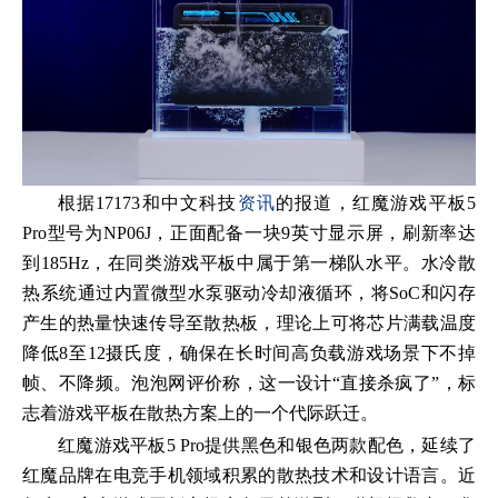
根据17173和中文科技
资讯
的报道，红魔游戏平板5
Pro型号为NP06J，正面配备一块9英寸显示屏，刷新率达
到185Hz，在同类游戏平板中属于第一梯队水平。水冷散
热系统通过内置微型水泵驱动冷却液循环，将SoC和闪存
产生的热量快速传导至散热板，理论上可将芯片满载温度
降低8至12摄氏度，确保在长时间高负载游戏场景下不掉
帧、不降频。泡泡网评价称，这一设计“直接杀疯了”，标
志着游戏平板在散热方案上的一个代际跃迁。
红魔游戏平板5 Pro提供黑色和银色两款配色，延续了
红魔品牌在电竞手机领域积累的散热技术和设计语言。近