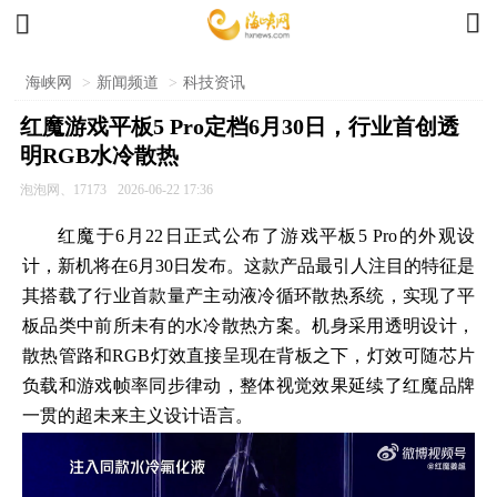


海峡网
>
新闻频道
>
科技资讯
红魔游戏平板5 Pro定档6月30日，行业首创透
明RGB水冷散热
泡泡网、17173
2026-06-22 17:36
红魔于6月22日正式公布了游戏平板5 Pro的外观设
计，新机将在6月30日发布。这款产品最引人注目的特征是
其搭载了行业首款量产主动液冷循环散热系统，实现了平
板品类中前所未有的水冷散热方案。机身采用透明设计，
散热管路和RGB灯效直接呈现在背板之下，灯效可随芯片
负载和游戏帧率同步律动，整体视觉效果延续了红魔品牌
一贯的超未来主义设计语言。