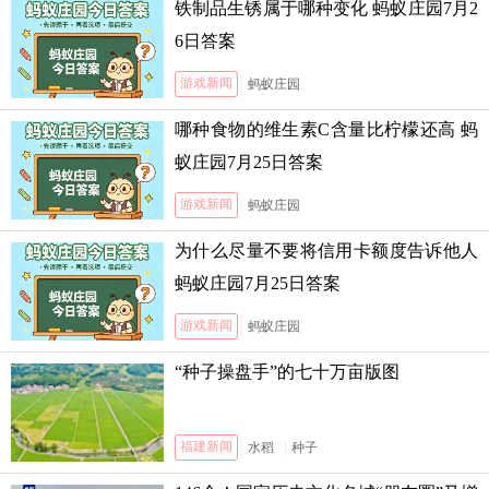
铁制品生锈属于哪种变化 蚂蚁庄园7月2
6日答案
游戏新闻
蚂蚁庄园
哪种食物的维生素C含量比柠檬还高 蚂
蚁庄园7月25日答案
游戏新闻
蚂蚁庄园
为什么尽量不要将信用卡额度告诉他人
蚂蚁庄园7月25日答案
游戏新闻
蚂蚁庄园
“种子操盘手”的七十万亩版图
福建新闻
水稻
|
种子