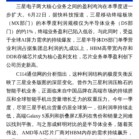
三星电子两大核心业务之间的盈利鸿沟在本季度进一
步扩大。6月22日，据快科技报道，三星移动终端板块
（MX部门）的本季度利润规模仅为半导体业务（DS部
门）的约1%，终端业务盈利已陷入低谷。与此同时，受益
于全球AI算力需求的持续爆发，三星半导体DS部门单季营
业利润占据集团总利润的九成以上，HBM高带宽内存和
DDR存储芯片成为核心盈利支柱，芯片业务单季盈利创下
公司历史新高。
C114通信网的分析指出，这种利润结构的极度失衡反
映了三星业务版图的深层变化。曾作为三星利润压舱石的
智能手机业务，正面临来自中国品牌在高端市场的持续挤
压和全球智能手机出货量增长乏力的双重压力。今年一季
度，尽管三星手机出货量仍居全球第一，但利润率持续走
低，高端Galaxy S系列和折叠屏Z系列在售价和销量之间难
以找到平衡。与之形成鲜明对比的是半导体业务，随着英
伟达、AMD等AI芯片厂商对HBM内存的需求持续飙升，