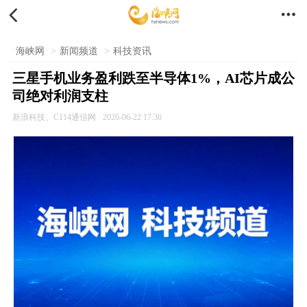


海峡网
>
新闻频道
>
科技资讯
三星手机业务盈利跌至半导体1%，AI芯片成公
司绝对利润支柱
新浪科技、C114通信网
2026-06-22 17:36