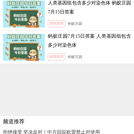
人类基因组包含多少对染色体 蚂蚁庄园
7月15日答案
游戏新闻
蚂蚁庄园
蚂蚁庄园7月15日答案 人类基因组包含
多少对染色体
游戏新闻
蚂蚁庄园
频道推荐
拒绝接受 坚决反对！中方回应欧盟禁止对使用