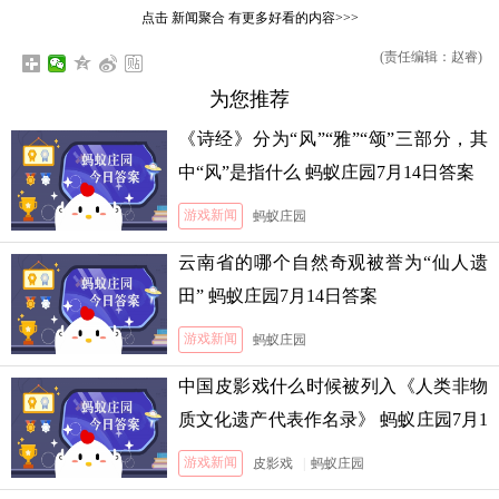
点击
新闻聚合
有更多好看的内容>>>
(责任编辑：赵睿)
为您推荐
《诗经》分为“风”“雅”“颂”三部分，其
中“风”是指什么 蚂蚁庄园7月14日答案
游戏新闻
蚂蚁庄园
云南省的哪个自然奇观被誉为“仙人遗
田” 蚂蚁庄园7月14日答案
游戏新闻
蚂蚁庄园
中国皮影戏什么时候被列入《人类非物
质文化遗产代表作名录》 蚂蚁庄园7月1
3日答案
游戏新闻
皮影戏
|
蚂蚁庄园