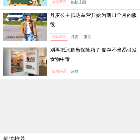
游戏新闻
蚂蚁庄园
丹麦公主抵达军营开始为期11个月的服
役
国际新闻
丹麦
|
服役
别再把冰箱当保险箱了 储存不当易引发
食物中毒
新闻快讯
冰箱
频道推荐