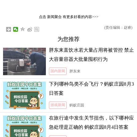
点击
新闻聚合
有更多好看的内容>>>
(责任编辑：赵睿)
为您推荐
胖东来直饮水若大量占用将被管控 禁止
大容量容器大批量囤积行为
国内新闻
胖东来
下列哪种鸟类不会飞行？蚂蚁庄园8月3
日答案
游戏新闻
蚂蚁庄园
在旅行途中发生关节扭伤，以下哪种应
急处理是正确的 蚂蚁庄园8月4日答案