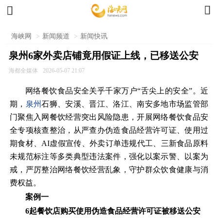


海峡网
>
新闻频道
>
新闻快讯
泉州6家外卖店铺竟用假证上线，已移送公安
海都全媒体
2026-05-07 21:07
网络餐饮食品安全关乎千家万户“舌尖上的安全”。近
期，
泉州
石狮、安溪、晋江、洛江、南安多地市场监管部
门聚焦入网餐饮经营突出风险隐患，开展网络餐饮食品安
全专项核查整治，从严查办伪造食品经营许可证、使用过
期食材、AI虚假宣传、外卖订单违规代工、三新食品原料
未规范标注等多类典型违法案件，强化以案示警、以案为
戒，严厉整治网络餐饮经营乱象，守护群众饮食健康与消
费权益。
案例一
6起餐饮店购买使用伪造食品经营许可证被移送公安