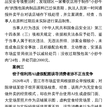
品安全专项整治时，发现辖区一家餐饮店用于制作“小炒牛
肉”的预包装肉制品原料已过保质期，执法人员第一时间通
报外卖平台对该店铺作下线处理，并立案调查。经查，当
事人在原料过期后未实际进行菜品制售。
当事人行为违反《中华人民共和国食品安全法》第三
十四条第（三）项相关规定，依据相关法条应予处罚。鉴
于当事人属于初次违法、无违法所得、涉案金额较小，未
造成食品安全事故，且积极配合检查、主动整改，安溪县
市场监管局依法予以减轻处罚：没收过期预包装“小炒牛
肉”24包，并处罚款2000元。
案例三
饺子馆利用AI虚假配图误导消费者涉不正当竞争
2026年4月，晋江市市场监管局根据群众举报线索，对
陈埭镇某饺子馆开展现场核查。经查，该商户为无堂食仅
做外卖的经营模式，却在外卖平台使用AI生成虚假门面、
大堂场景照片作为店铺展示图，虚构堂食经营场景，且门
面图片与实际经营环境严重不符，误导消费者以为店铺具