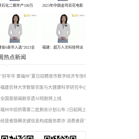
景石化二期年产100万
2023年中国金鸡百花电影
丙烷脱氢项目建成中交
节有福电影巡展31日启动
省6县市入选“2023全
福建：超万人次科技特派
周热点新闻
县域发展潜力百强县”
员一线开展服务
“好年华 聚福州”夏日招聘夜市数字经济专场举
福建农林大学数智农医与大健康科学研究中心
办 30家企业提供超700个岗位
全国首部闽剧非遗AI短剧将上线
成立
福州中招供需第二批剩余计划公布 2日起网上
经营者隐瞒关键信息构成服务欺诈 消费者获“退
填报志愿
一赔三”