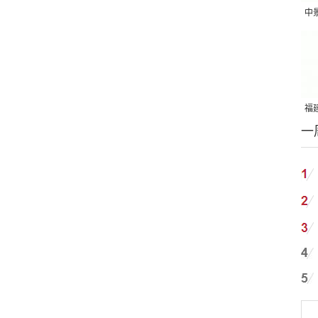
中
吨
福建
一
国