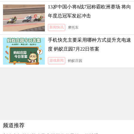
13岁中国小将8战7冠称霸欧洲赛场 将向
年度总冠军发起冲击
新闻快讯
摩托车
手机快充主要采用哪种方式提升充电速
度 蚂蚁庄园7月22日答案
游戏新闻
蚂蚁庄园
频道推荐