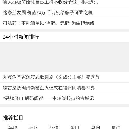
新人办极简婚礼自己主持不收份子钱：很社恐，
这条朋友圈 价值74万 千万别给骗子可乘之机
司法部：不能简单以“有码、无码”为由拒绝或
24小时新闻排行
九寨沟首家沉浸式歌舞剧《文成公主宴》餐秀首
臻古柴烧闽清新窑点火仪式在福州闽清县举办
“寻脉屏山·解码闽都——中轴线起点的古城记
推荐栏目
福建
福州
平潭
莆田
泉州
厦门