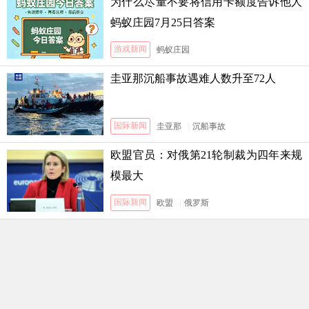
为什么尽量不要将信用卡额度告诉他人
蚂蚁庄园7月25日答案
游戏新闻
蚂蚁庄园
圭亚那沉船事故遇难人数升至72人
国际新闻
圭亚那
|
沉船事故
欧盟官员：对俄第21轮制裁为四年来规
模最大
国际新闻
欧盟
|
俄罗斯