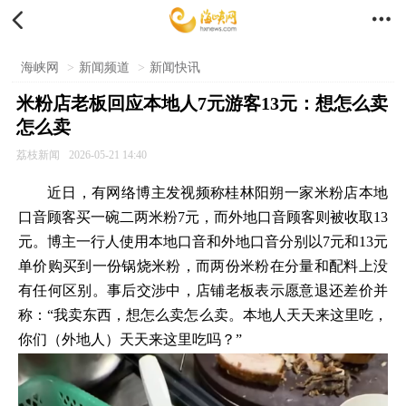


海峡网
>
新闻频道
>
新闻快讯
米粉店老板回应本地人7元游客13元：想怎么卖
怎么卖
荔枝新闻
2026-05-21 14:40
近日，有网络博主发视频称桂林阳朔一家米粉店本地
口音顾客买一碗二两米粉7元，而外地口音顾客则被收取13
元。博主一行人使用本地口音和外地口音分别以7元和13元
单价购买到一份锅烧米粉，而两份米粉在分量和配料上没
有任何区别。事后交涉中，店铺老板表示愿意退还差价并
称：“我卖东西，想怎么卖怎么卖。本地人天天来这里吃，
你们（外地人）天天来这里吃吗？”