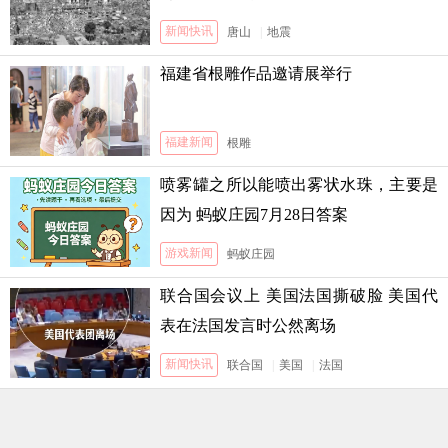
新闻快讯
唐山
|
地震
福建省根雕作品邀请展举行
福建新闻
根雕
喷雾罐之所以能喷出雾状水珠，主要是
因为 蚂蚁庄园7月28日答案
游戏新闻
蚂蚁庄园
联合国会议上 美国法国撕破脸 美国代
表在法国发言时公然离场
新闻快讯
联合国
|
美国
|
法国