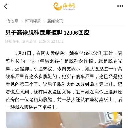


海峡网
>
新闻频道
>
新闻快讯
男子高铁脱鞋踩座抠脚 12306回应
经视直播、潇湘晨报
2026-05-22 11:12
5月21日，有网友发帖称，她乘坐G902次列车时，隔
壁座位的一位中年男乘客不是脱鞋踩座椅，就是脱袜光
脚，还抠脚，引发热议。该网友表示，她从没见过一个高
铁车厢里有这么多脱鞋的，她所在的车厢里，这已经是她
看见的第三个了。该男子脱鞋大约20分钟后才穿上鞋。记
者也注意到，还有网友发图文称，近日她在高铁上遇到座
位旁的一位老奶奶脱鞋，前一秒人还趴在座椅桌板上，后
一秒就赤脚搭在了桌板上。