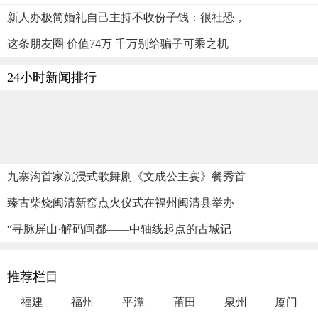
新人办极简婚礼自己主持不收份子钱：很社恐，
这条朋友圈 价值74万 千万别给骗子可乘之机
24小时新闻排行
九寨沟首家沉浸式歌舞剧《文成公主宴》餐秀首
臻古柴烧闽清新窑点火仪式在福州闽清县举办
“寻脉屏山·解码闽都——中轴线起点的古城记
推荐栏目
福建
福州
平潭
莆田
泉州
厦门