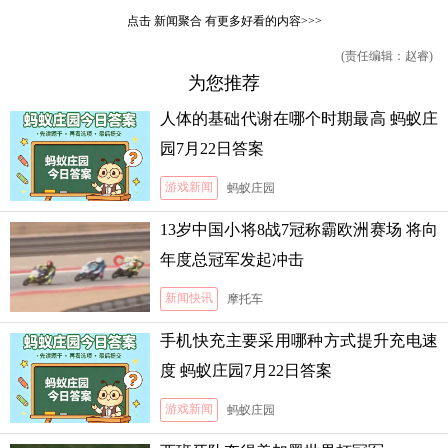
点击
新闻聚合
有更多好看的内容>>>
(责任编辑：赵睿)
为您推荐
人体的基础代谢在哪个时期最高 蚂蚁庄
园7月22日答案
游戏新闻
蚂蚁庄园
13岁中国小将8战7冠称霸欧洲赛场 将向
年度总冠军发起冲击
新闻快讯
摩托车
手机快充主要采用哪种方式提升充电速
度 蚂蚁庄园7月22日答案
游戏新闻
蚂蚁庄园