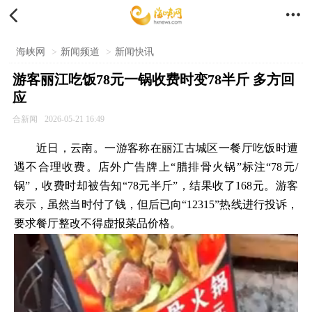


海峡网
>
新闻频道
>
新闻快讯
游客丽江吃饭78元一锅收费时变78半斤 多方回
应
合新闻
2026-05-21 16:49
近日，云南。一游客称在丽江古城区一餐厅吃饭时遭
遇不合理收费。店外广告牌上“腊排骨火锅”标注“78元/
锅”，收费时却被告知“78元半斤”，结果收了168元。游客
表示，虽然当时付了钱，但后已向“12315”热线进行投诉，
要求餐厅整改不得虚报菜品价格。