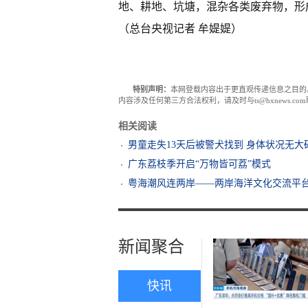
地、耕地、坑塘，混杂各类废弃物，形
（总台央视记者 牟媞媞）
特别声明：
本网登载内容出于更直观传递信息之目的
内容涉及任何第三方合法权利，请及时与ts@hxnews.
相关阅读
男童走失13天后被警犬找到 身体状况无大
广东荔枝季开启“万物皆可荔”模式
粤海潮风连两岸——两岸海洋文化交流平
新闻聚合
快讯