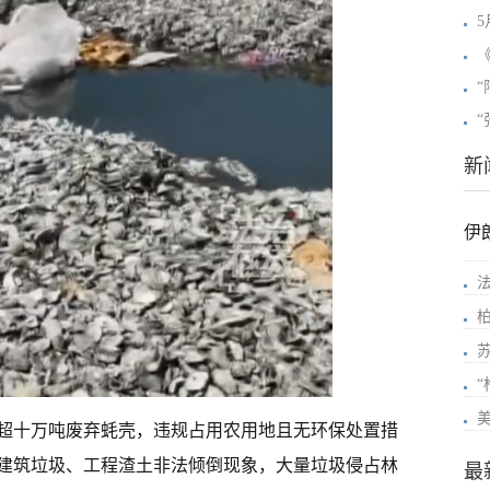
5
新
伊
超十万吨废弃蚝壳，违规占用农用地且无环保处置措
建筑垃圾、工程渣土非法倾倒现象，大量垃圾侵占林
最