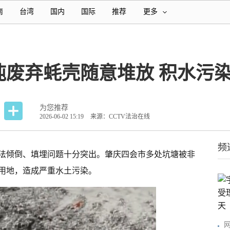
南
台湾
国内
国际
推荐
更多
吨废弃蚝壳随意堆放 积水污
为您推荐
2026-06-02 15:19
来源：CCTV法治在线
频
法倾倒、填埋问题十分突出。肇庆四会市多处坑塘被非
用地，造成严重水土污染。