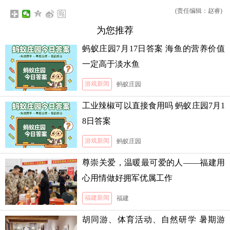
(责任编辑：赵睿)
为您推荐
蚂蚁庄园7月17日答案 海鱼的营养价值
一定高于淡水鱼
游戏新闻
蚂蚁庄园
工业辣椒可以直接食用吗 蚂蚁庄园7月1
8日答案
游戏新闻
蚂蚁庄园
尊崇关爱，温暖最可爱的人——福建用
心用情做好拥军优属工作
福建新闻
福建
胡同游、体育活动、自然研学 暑期游