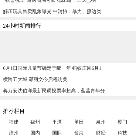
“张雪机车”遭遇高温考验 德比斯：车队已明
解压玩具售卖乱象曝光 中消协：暴力、擦边类
24小时新闻排行
6月1日国际儿童节确定于哪一年 蚂蚁庄园6月1
横跨五大城 郑丽文今启程访美
蒋万安沈伯洋最新民调投票率超高，蓝营青年分
推荐栏目
福建
福州
平潭
莆田
泉州
厦门
漳州
国内
国际
台海
财经
科技