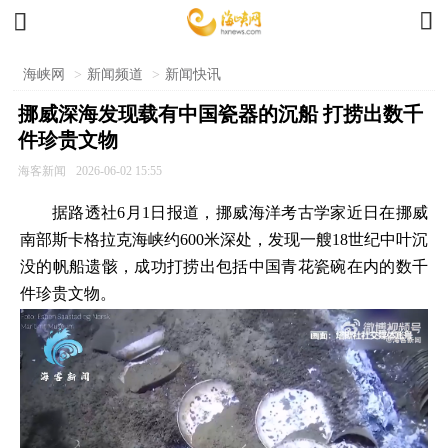


海峡网
>
新闻频道
>
新闻快讯
挪威深海发现载有中国瓷器的沉船 打捞出数千
件珍贵文物
海客新闻
2026-06-02 15:55
据路透社6月1日报道，挪威海洋考古学家近日在挪威
南部斯卡格拉克海峡约600米深处，发现一艘18世纪中叶沉
没的帆船遗骸，成功打捞出包括中国青花瓷碗在内的数千
件珍贵文物。