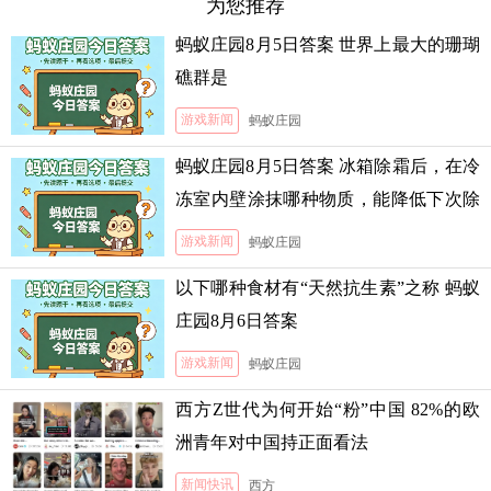
为您推荐
蚂蚁庄园8月5日答案 世界上最大的珊瑚
礁群是
游戏新闻
蚂蚁庄园
蚂蚁庄园8月5日答案 冰箱除霜后，在冷
冻室内壁涂抹哪种物质，能降低下次除
霜的难度
游戏新闻
蚂蚁庄园
以下哪种食材有“天然抗生素”之称 蚂蚁
庄园8月6日答案
游戏新闻
蚂蚁庄园
西方Z世代为何开始“粉”中国 82%的欧
洲青年对中国持正面看法
新闻快讯
西方