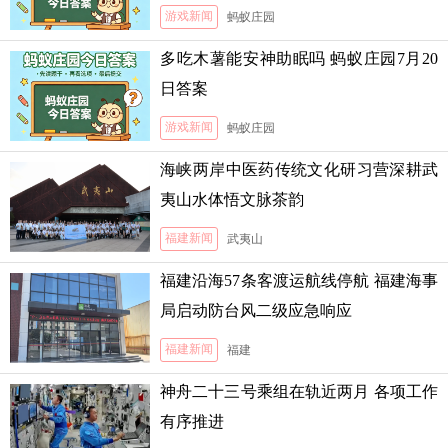
案
游戏新闻
蚂蚁庄园
多吃木薯能安神助眠吗 蚂蚁庄园7月20
日答案
游戏新闻
蚂蚁庄园
海峡两岸中医药传统文化研习营深耕武
夷山水体悟文脉茶韵
福建新闻
武夷山
福建沿海57条客渡运航线停航 福建海事
局启动防台风二级应急响应
福建新闻
福建
神舟二十三号乘组在轨近两月 各项工作
有序推进