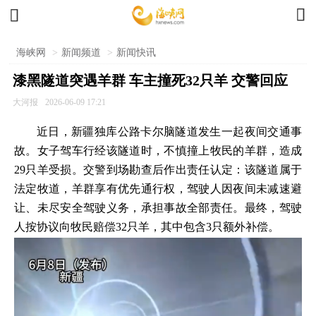


海峡网
>
新闻频道
>
新闻快讯
漆黑隧道突遇羊群 车主撞死32只羊 交警回应
大河报
2026-06-09 17:21
近日，新疆独库公路卡尔脑隧道发生一起夜间交通事
故。女子驾车行经该隧道时，不慎撞上牧民的羊群，造成
29只羊受损。交警到场勘查后作出责任认定：该隧道属于
法定牧道，羊群享有优先通行权，驾驶人因夜间未减速避
让、未尽安全驾驶义务，承担事故全部责任。最终，驾驶
人按协议向牧民赔偿32只羊，其中包含3只额外补偿。