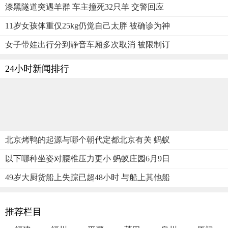
漆黑隧道突遇羊群 车主撞死32只羊 交警回应
11岁女孩体重仅25kg仍觉自己太胖 被确诊为神
女子带娃出行分到静音车厢多次取消 被限制订
24小时新闻排行
北京烤鸭的起源与哪个朝代定都北京有关 蚂蚁
以下哪种坐姿对腰椎压力更小 蚂蚁庄园6月9日
49岁大厨货船上失踪已超48小时 与船上其他船
推荐栏目