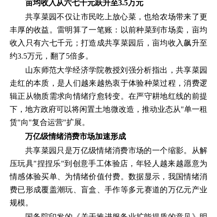
亩均收入从六七千元跃升至3.5万元
共享菜园不仅让市民吃上放心菜，也给农场带来了更
丰厚的收益。雷明算了一笔账：以前种菜到市场卖，亩均
收入只有六七千元；打造成共享菜园后，亩均收入飙升至
约3.5万元，翻了5倍多。
山东师范大学经济学院教授刘强分析指出，共享菜园
走红的本质，是人们越来越热衷于体验种菜过程，消费逻
辑正从物质需求向情绪疗愈转变。在严守耕地红线的前提
下，地方政府可以将闲置土地微改造，推动业态从"单一租
赁"向"复合运营"扩展。
万亿级情绪消费市场加速形成
共享菜园只是万亿级情绪消费市场的一个缩影。从解
压玩具"捏捏乐"到创意手工体验店，年轻人越来越愿意为
情感体验买单、为情绪价值付费。数据显示，我国情绪消
费已形成覆盖潮玩、盲盒、手作等多元赛道的万亿元产业
规模。
国务院印发的《关于推进服务业扩能提质的意见》明