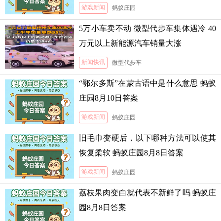
游戏新闻
蚂蚁庄园
5万小车卖不动 微型代步车集体遇冷 40
万元以上新能源汽车销量大涨
新闻快讯
微型代步车
“鄂尔多斯”在蒙古语中是什么意思 蚂蚁
庄园8月10日答案
游戏新闻
蚂蚁庄园
旧毛巾变硬后，以下哪种方法可以使其
恢复柔软 蚂蚁庄园8月8日答案
游戏新闻
蚂蚁庄园
荔枝果肉变白就代表不新鲜了吗 蚂蚁庄
园8月8日答案