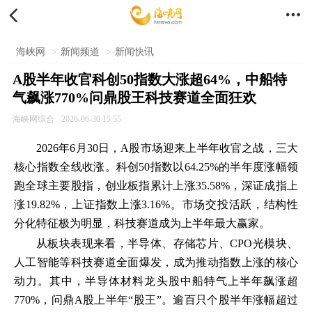


海峡网
>
新闻频道
>
新闻快讯
A股半年收官科创50指数大涨超64%，中船特
气飙涨770%问鼎股王科技赛道全面狂欢
海峡网综合
2026-06-30 15:55
2026年6月30日，A股市场迎来上半年收官之战，三大
核心指数全线收涨。科创50指数以64.25%的半年度涨幅领
跑全球主要股指，创业板指累计上涨35.58%，深证成指上
涨19.82%，上证指数上涨3.16%。市场交投活跃，结构性
分化特征极为明显，科技赛道成为上半年最大赢家。
从板块表现来看，半导体、存储芯片、CPO光模块、
人工智能等科技赛道全面爆发，成为推动指数上涨的核心
动力。其中，半导体材料龙头股中船特气上半年飙涨超
770%，问鼎A股上半年“股王”。逾百只个股半年涨幅超过