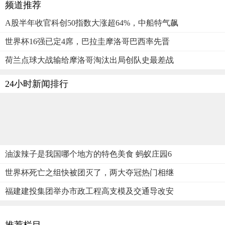
频道推荐
A股半年收官科创50指数大涨超64%，中船特气飙
世界杯16强已定4席，巴拉圭摩洛哥巴西率先晋
荷兰点球大战输给摩洛哥淘汰出局创队史最差战
24小时新闻排行
油泼辣子是我国哪个地方的特色美食 蚂蚁庄园6
世界杯死亡之组快被团灭了，两大夺冠热门相继
福建建投集团举办市政工程高支模及交通导改安