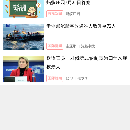
蚂蚁庄园7月25日答案
游戏新闻
蚂蚁庄园
圭亚那沉船事故遇难人数升至72人
国际新闻
圭亚那
|
沉船事故
欧盟官员：对俄第21轮制裁为四年来规
模最大
国际新闻
欧盟
|
俄罗斯