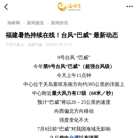


海峡网
>
新闻频道
>
新闻快讯
福建暑热持续在线！台风“巴威” 最新动态
中央气象台、福建气象
2026-07-05 17:03
9号台风 “巴威”
今年
第9号台风“巴威”（超强台风级）
今天上午11点钟
中心位于关岛塞班东南方向约395公里的洋面上
中心附近
最大风力有17级（60米／秒）
预计“巴威”将以20－25公里的速度
向西偏北方向移动
强度变化不大
7月8日前“巴威”对我国海域无影响
之后
趋向
台湾
以东洋面