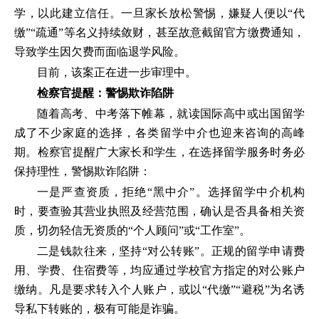
学，以此建立信任。一旦家长放松警惕，嫌疑人便以“代
缴”“疏通”等名义持续敛财，甚至故意截留官方缴费通知，
导致学生因欠费而面临退学风险。
目前，该案正在进一步审理中。
检察官提醒：警惕欺诈陷阱
随着高考、中考落下帷幕，就读国际高中或出国留学
成了不少家庭的选择，各类留学中介也迎来咨询的高峰
期。检察官提醒广大家长和学生，在选择留学服务时务必
保持理性，警惕欺诈陷阱：
一是严查资质，拒绝“黑中介”。选择留学中介机构
时，要查验其营业执照及经营范围，确认是否具备相关资
质，切勿轻信无资质的“个人顾问”或“工作室”。
二是钱款往来，坚持“对公转账”。正规的留学申请费
用、学费、住宿费等，均应通过学校官方指定的对公账户
缴纳。凡是要求转入个人账户，或以“代缴”“避税”为名诱
导私下转账的，极有可能是诈骗。