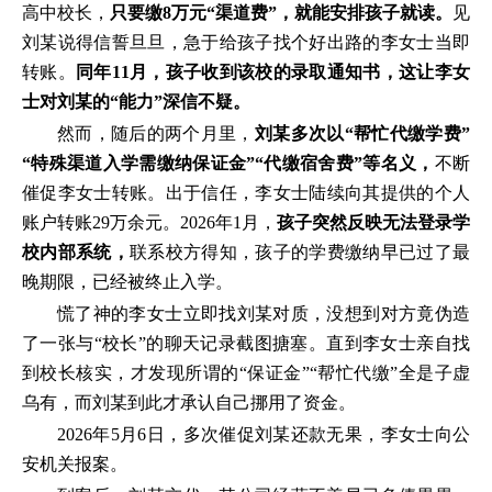
高中校长，
只要缴8万元“渠道费”，就能安排孩子就读。
见
刘某说得信誓旦旦，急于给孩子找个好出路的李女士当即
转账。
同年11月，孩子收到该校的录取通知书，这让李女
士对刘某的“能力”深信不疑。
然而，随后的两个月里，
刘某多次以“帮忙代缴学费”
“特殊渠道入学需缴纳保证金”“代缴宿舍费”等名义，
不断
催促李女士转账。出于信任，李女士陆续向其提供的个人
账户转账29万余元。2026年1月，
孩子突然反映无法登录学
校内部系统，
联系校方得知，孩子的学费缴纳早已过了最
晚期限，已经被终止入学。
慌了神的李女士立即找刘某对质，没想到对方竟伪造
了一张与“校长”的聊天记录截图搪塞。直到李女士亲自找
到校长核实，才发现所谓的“保证金”“帮忙代缴”全是子虚
乌有，而刘某到此才承认自己挪用了资金。
2026年5月6日，多次催促刘某还款无果，李女士向公
安机关报案。