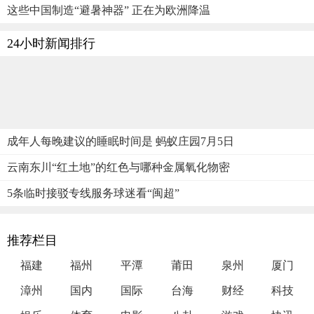
这些中国制造“避暑神器” 正在为欧洲降温
24小时新闻排行
成年人每晚建议的睡眠时间是 蚂蚁庄园7月5日
云南东川“红土地”的红色与哪种金属氧化物密
5条临时接驳专线服务球迷看“闽超”
推荐栏目
福建
福州
平潭
莆田
泉州
厦门
漳州
国内
国际
台海
财经
科技