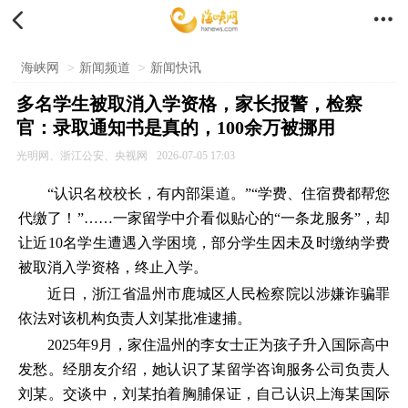


海峡网
>
新闻频道
>
新闻快讯
多名学生被取消入学资格，家长报警，检察
官：录取通知书是真的，100余万被挪用
光明网、浙江公安、央视网
2026-07-05 17:03
“认识名校校长，有内部渠道。”“学费、住宿费都帮您
代缴了！”……一家留学中介看似贴心的“一条龙服务”，却
让近10名学生遭遇入学困境，部分学生因未及时缴纳学费
被取消入学资格，终止入学。
近日，浙江省温州市鹿城区人民检察院以涉嫌诈骗罪
依法对该机构负责人刘某批准逮捕。
2025年9月，家住温州的李女士正为孩子升入国际高中
发愁。经朋友介绍，她认识了某留学咨询服务公司负责人
刘某。交谈中，刘某拍着胸脯保证，自己认识上海某国际