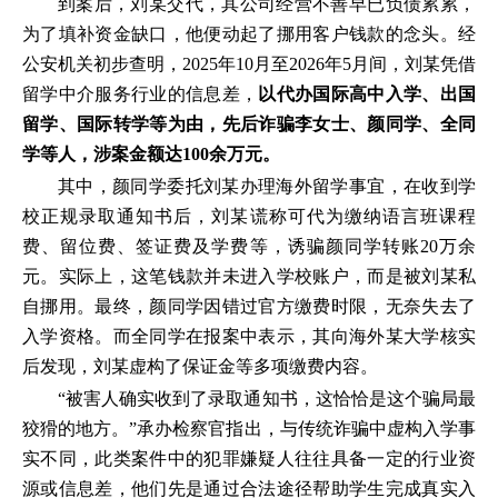
到案后，刘某交代，其公司经营不善早已负债累累，
为了填补资金缺口，他便动起了挪用客户钱款的念头。经
公安机关初步查明，2025年10月至2026年5月间，刘某凭借
留学中介服务行业的信息差，
以代办国际高中入学、出国
留学、国际转学等为由，先后诈骗李女士、颜同学、全同
学等人，涉案金额达100余万元。
其中，颜同学委托刘某办理海外留学事宜，在收到学
校正规录取通知书后，刘某谎称可代为缴纳语言班课程
费、留位费、签证费及学费等，诱骗颜同学转账20万余
元。实际上，这笔钱款并未进入学校账户，而是被刘某私
自挪用。最终，颜同学因错过官方缴费时限，无奈失去了
入学资格。而全同学在报案中表示，其向海外某大学核实
后发现，刘某虚构了保证金等多项缴费内容。
“被害人确实收到了录取通知书，这恰恰是这个骗局最
狡猾的地方。”承办检察官指出，与传统诈骗中虚构入学事
实不同，此类案件中的犯罪嫌疑人往往具备一定的行业资
源或信息差，他们先是通过合法途径帮助学生完成真实入