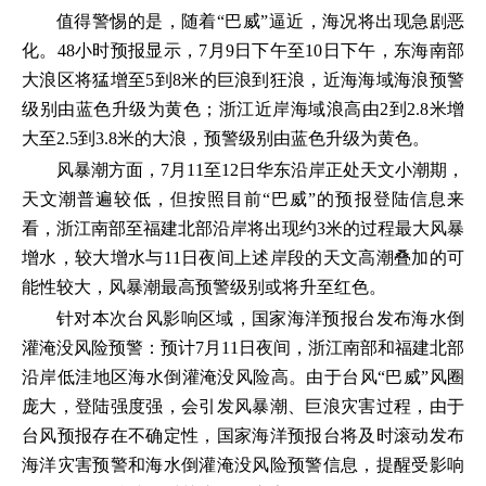
值得警惕的是，随着“巴威”逼近，海况将出现急剧恶
化。48小时预报显示，7月9日下午至10日下午，东海南部
大浪区将猛增至5到8米的巨浪到狂浪，近海海域海浪预警
级别由蓝色升级为黄色；浙江近岸海域浪高由2到2.8米增
大至2.5到3.8米的大浪，预警级别由蓝色升级为黄色。
风暴潮方面，7月11至12日华东沿岸正处天文小潮期，
天文潮普遍较低，但按照目前“巴威”的预报登陆信息来
看，浙江南部至福建北部沿岸将出现约3米的过程最大风暴
增水，较大增水与11日夜间上述岸段的天文高潮叠加的可
能性较大，风暴潮最高预警级别或将升至红色。
针对本次台风影响区域，国家海洋预报台发布海水倒
灌淹没风险预警：预计7月11日夜间，浙江南部和福建北部
沿岸低洼地区海水倒灌淹没风险高。由于台风“巴威”风圈
庞大，登陆强度强，会引发风暴潮、巨浪灾害过程，由于
台风预报存在不确定性，国家海洋预报台将及时滚动发布
海洋灾害预警和海水倒灌淹没风险预警信息，提醒受影响