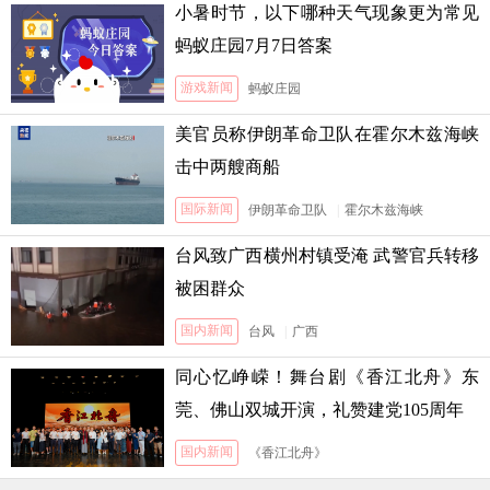
小暑时节，以下哪种天气现象更为常见
蚂蚁庄园7月7日答案
游戏新闻
蚂蚁庄园
美官员称伊朗革命卫队在霍尔木兹海峡
击中两艘商船
国际新闻
伊朗革命卫队
|
霍尔木兹海峡
台风致广西横州村镇受淹 武警官兵转移
被困群众
国内新闻
台风
|
广西
同心忆峥嵘！舞台剧《香江北舟》东
莞、佛山双城开演，礼赞建党105周年
国内新闻
《香江北舟》