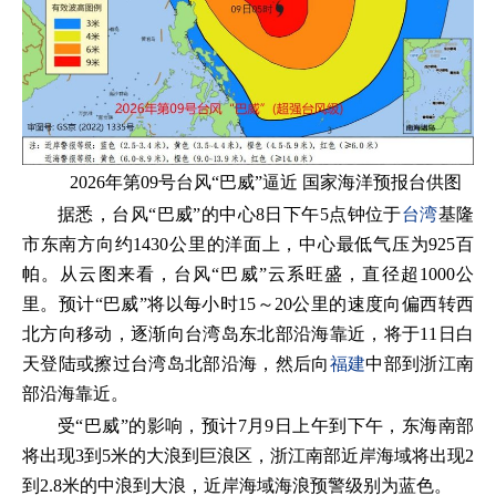
2026年第09号台风“巴威”逼近 国家海洋预报台供图
据悉，台风“巴威”的中心8日下午5点钟位于
台湾
基隆
市东南方向约1430公里的洋面上，中心最低气压为925百
帕。从云图来看，台风“巴威”云系旺盛，直径超1000公
里。预计“巴威”将以每小时15～20公里的速度向偏西转西
北方向移动，逐渐向台湾岛东北部沿海靠近，将于11日白
天登陆或擦过台湾岛北部沿海，然后向
福建
中部到浙江南
部沿海靠近。
受“巴威”的影响，预计7月9日上午到下午，东海南部
将出现3到5米的大浪到巨浪区，浙江南部近岸海域将出现2
到2.8米的中浪到大浪，近岸海域海浪预警级别为蓝色。