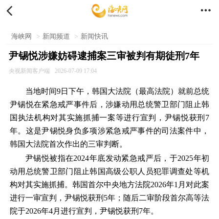


海峡网
>
新闻频道
>
新闻快讯
尹锡悦涉嫌妨碍逮捕案三审被判有期徒刑7年
央视新闻客户端
2026-07-09 17:04
当地时间9日下午，韩国大法院（最高法院）就前总统
尹锡悦在紧急戒严事件后，涉嫌动用总统警卫部门阻止韩
国执法机构对其实施抓捕一案等进行宣判，尹锡悦获刑7
年。这是尹锡悦身负多项涉紧急戒严事件的司法案件中，
韩国大法院首次作出的三审判断。
尹锡悦被指在2024年底发动紧急戒严后，于2025年初
动用总统警卫部门阻止韩国高级公职人员犯罪调查处等机
构对其实施抓捕。韩国首尔中央地方法院2026年1月对此案
进行一审宣判，尹锡悦获刑5年；随后二审阶段首尔高等法
院于2026年4月进行宣判，尹锡悦获刑7年。