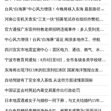
台风“白海豚”中心风力增强！今晚将移入东海 最新路径→
河南公安机关查实“三支一扶”招募笔试存在组织作弊犯罪行为
官方通报广东雷州特教老师招聘违规事件：多人受到党纪政务处分和组织处理
中心风力增强！台风“白海豚”逼近 闽浙多地停工、停航
四川宜宾市地震监测中心：震区电力、通信、燃气、水利和居民供水设施运行正常
宁波市教育局通知：8月8日至9日，全市各级各类学校研学实践等活动暂停，校外培训机构暂停一切线下教育教学活动
东海将出现7到13米的狂浪到狂涛区 国家海洋预报台发布双预警
自动驾驶有了安全准入基线 从这些方面读懂新国标
中国证监会对两起内幕交易案作出行政处罚
日本地震遇难女子与婚纱一同下葬，与丈夫结婚约15年但未举办婚礼
大白兔奶糖经典糖纸海外走红，被网友盛赞为“平面设计杰作”