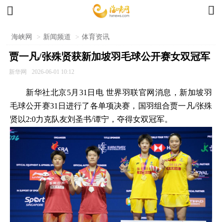


海峡网
>
新闻频道
>
体育资讯
贾一凡/张殊贤获新加坡羽毛球公开赛女双冠军
新华网
2026-06-01 10:12
新华社北京5月31日电 世界羽联官网消息，新加坡羽
毛球公开赛31日进行了各单项决赛，国羽组合贾一凡/张殊
贤以2:0力克队友刘圣书/谭宁，夺得女双冠军。