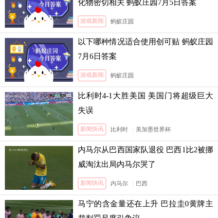
化物密切相关 蚂蚁庄园7月5日答案
游戏新闻
蚂蚁庄园
以下哪种情况适合使用创可贴 蚂蚁庄园
7月6日答案
游戏新闻
蚂蚁庄园
比利时4-1大胜美国 美国门将超级巨大
失误
新闻快讯
比利时
|
美加墨世界杯
内马尔从巴西国家队退役 巴西1比2被挪
威淘汰出局内马尔哭了
新闻快讯
内马尔
|
巴西
马宁的含金量还在上升 巴拉圭0黄牌主