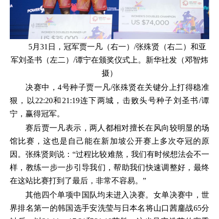
5月31日，冠军贾一凡（右一）/张殊贤（右二）和亚
军刘圣书（左二）/谭宁在颁奖仪式上。新华社发（邓智炜
摄）
决赛中，4号种子贾一凡/张殊贤在关键分上打得稳准
狠，以22:20和21:19连下两城，击败头号种子刘圣书/谭
宁，赢得冠军。
赛后贾一凡表示，两人都相对擅长在风向较明显的场
馆比赛，这也是自己能在新加坡公开赛上多次夺冠的原
因。张殊贤则说：“过程比较难熬，我们有时候想法会不一
样，教练一步一步引导我们，帮助我们快速调整好，最终
在这站比赛打到了最后，非常不容易。”
其他四个单项中国队均未进入决赛。女单决赛中，世
界排名第一的韩国选手安洗莹与日本名将山口茜鏖战65分