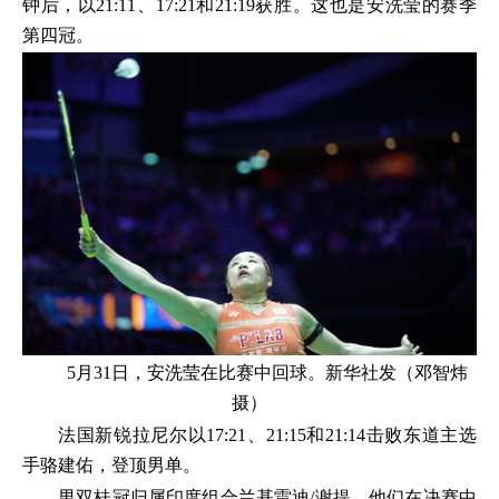
钟后，以21:11、17:21和21:19获胜。这也是安洗莹的赛季
第四冠。
5月31日，安洗莹在比赛中回球。新华社发（邓智炜
摄）
法国新锐拉尼尔以17:21、21:15和21:14击败东道主选
手骆建佑，登顶男单。
男双桂冠归属印度组合兰基雷迪/谢提，他们在决赛中