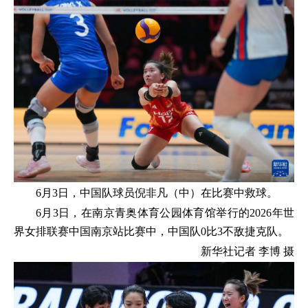
6月3日，中国队球员倪非凡（中）在比赛中救球。
6月3日，在南京青奥体育公园体育馆举行的2026年世
界女排联赛中国南京站比赛中，中国队0比3不敌捷克队。
新华社记者 李博 摄