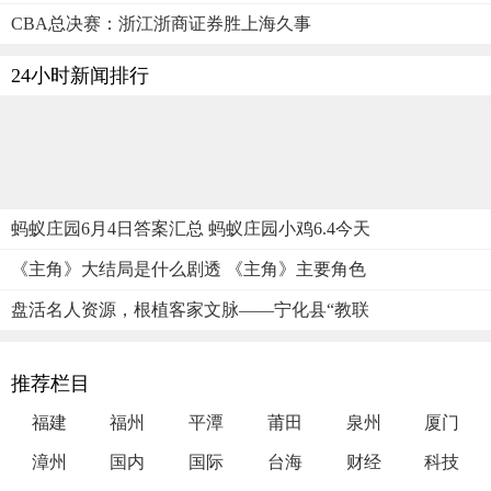
CBA总决赛：浙江浙商证券胜上海久事
24小时新闻排行
蚂蚁庄园6月4日答案汇总 蚂蚁庄园小鸡6.4今天
《主角》大结局是什么剧透 《主角》主要角色
盘活名人资源，根植客家文脉——宁化县“教联
推荐栏目
福建
福州
平潭
莆田
泉州
厦门
漳州
国内
国际
台海
财经
科技