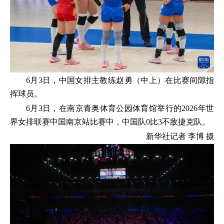
6月3日，中国女排主教练赵勇（中上）在比赛间隙指
挥球员。
6月3日，在南京青奥体育公园体育馆举行的2026年世
界女排联赛中国南京站比赛中，中国队0比3不敌捷克队。
新华社记者 李博 摄