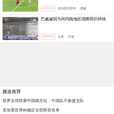
体育资讯
美加墨世界杯
|
挪威
巴威减弱为何内陆地区强降雨仍持续
新闻快讯
台风
|
巴威
频道推荐
世界女排联赛中国南京站：中国队不敌捷克队
美加墨世界杯确定全部阵容名单