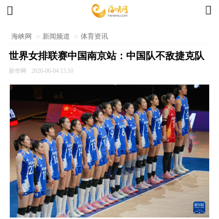


海峡网
>
新闻频道
>
体育资讯
世界女排联赛中国南京站：中国队不敌捷克队
新华网
2026-06-04 15:10