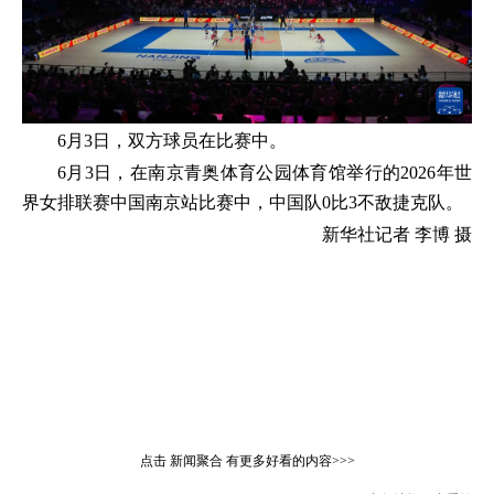
6月3日，双方球员在比赛中。
6月3日，在南京青奥体育公园体育馆举行的2026年世
界女排联赛中国南京站比赛中，中国队0比3不敌捷克队。
新华社记者 李博 摄
点击
新闻聚合
有更多好看的内容>>>